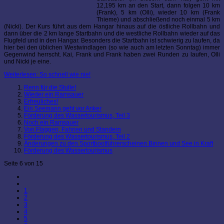
12,195 km an den Start, dann folgen 10 km
(Frank), 5 km (Olli), wieder 10 km (Frank
Thieme) und abschließend noch einmal 5 km
(Nicki). Der Kurs führt aus dem Hangar hinaus auf die östliche Rollbahn und
dann über die 2 km lange Startbahn und die westliche Rollbahn wieder auf das
Flugfeld und in den Hangar. Besonders die Startbahn ist schwierig zu laufen, da
hier bei den üblichen Westwindlagen (so wie auch am letzten Sonntag) immer
Gegenwind herrscht. Kai, Frank und Frank haben zwei Runden zu laufen, Olli
und Nicki je eine.
Weiterlesen: So schnell wie nie!
Renn für die Stulle!
Wieder ein Ramsauer
Erfreuliches!
Ein Seemann geht vor Anker
Förderung des Wassertourismus, Teil 3
Noch ein Ramsauer
Von Flaggen, Fahnen und Standern
Förderung des Wassertourismus, Teil 2
Änderungen zu den Sportbootführerscheinen Binnen und See in Kraft
Förderung des Wassertourismus
Seite 6 von 15
1
2
3
4
5