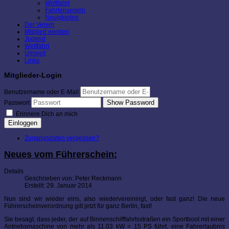
Wettfahrt
Fahrtensegeln
Neuigkeiten
Der Verein
Mitglied werden
Jugend
Wettfahrt
Umwelt
Links
Mitglieder-Login
Benutzername oder E-Mail
Show Password
Passwort
Erinnere Dich an mich
Einloggen
Zugangsdaten vergessen?
Neues vom Führerschein:
Details
Geschrieben von:
Peter Reckmann
Erstellt: 29. Januar 2014
Nun sind wir wieder eins, also wiedervereiningt, oder fast ganz! Die neue
Führerscheinverordnung gilt jetzt für ganz Berlin, fast!
Sie besagt, dass jeder, der auf Binnenschifffahrtsstraßen ein Sportboot mit einer
Antriebsmaschine von mehr als 11,03 kW = 15 PS führt, eine Fahrerlaubnis