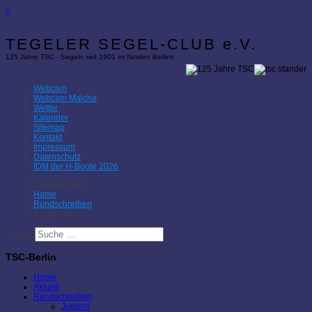
×
TEGELER SEGEL-CLUB e.V.
125 Jahre TSC - Segeln seit 1901 im Norden Berlins
Webcam
Webcam Malche
Wetter
Kalender
Sitemap
Kontakt
Impressum
Datenschutz
IDM der H-Boote 2026
Aktuelle Seite:
Home
Rundschreiben
Neuigkeiten
Suchen
TSC-Berlin
Home
Aktuell
Rundschreiben
Jugend