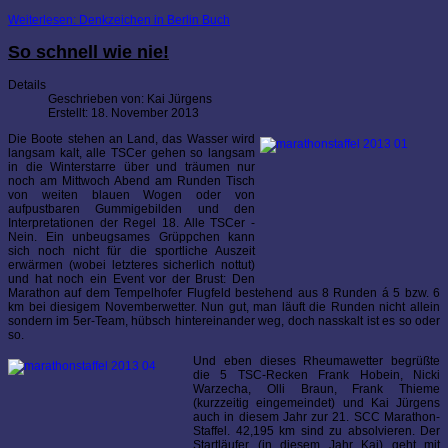
Weiterlesen: Denkzeichen in Berlin Buch
So schnell wie nie!
Details
Geschrieben von:
Kai Jürgens
Erstellt: 18. November 2013
Die Boote stehen an Land, das Wasser wird
langsam kalt, alle TSCer gehen so langsam
in die Winterstarre über und träumen nur
noch am Mittwoch Abend am Runden Tisch
von weiten blauen Wogen oder von
aufpustbaren Gummigebilden und den
Interpretationen der Regel 18. Alle TSCer -
Nein. Ein unbeugsames Grüppchen kann
sich noch nicht für die sportliche Auszeit
erwärmen (wobei letzteres sicherlich nottut)
und hat noch ein Event vor der Brust: Den
Marathon auf dem Tempelhofer Flugfeld bestehend aus 8 Runden á 5 bzw. 6
km bei diesigem Novemberwetter. Nun gut, man läuft die Runden nicht allein
sondern im 5er-Team, hübsch hintereinander weg, doch nasskalt ist es so oder
so.
Und eben dieses Rheumawetter begrüßte
die 5 TSC-Recken Frank Hobein, Nicki
Warzecha, Olli Braun, Frank Thieme
(kurzzeitig eingemeindet) und Kai Jürgens
auch in diesem Jahr zur 21. SCC Marathon-
Staffel. 42,195 km sind zu absolvieren. Der
Startläufer (in diesem Jahr Kai) geht mit