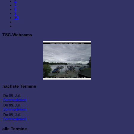
6
7
8
9
10
TSC-Webcams
nächste Termine
Do 09. Juli
Sommerferien
Do 09. Juli
Sommerferien
Do 09. Juli
Sommerferien
alle Termine