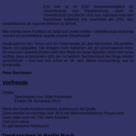
Erst war er im DSV Ausschussmitglied für
Umweltschutz und Raumordnung, dann für
Umweltschutz und Recht. Und nun, nachdem man den
Ausschuss aufgelöst hat, beschloss der DSV, den
Umweltschutz als eigenen Bereich zu führen.
Wie wichtig seine Funktion ist, zeigt sich immer wieder: Umweltschutz ist wichtig
und ein un-verzichtbarer Aspekt unserer Gesellschaft.
Heute geht es den Tieren und der Natur besser als den Menschen. Ein gefällter
Baum, ein gequältes Tier erregen mehr Aufsehen, als ein geschlagenes Kind.
So mancher Umweltschützer sieht den Wald vor lauter Bäumen nicht. Hier ist es
wichtig, dass es jemanden gibt, der mit seinem Sachverstand die Dinge wieder
zurechtrückt. – Und das nun schon im 28. Jahr. Meine Hochachtung, das ist
Kontinuität.
Peter Reckmann
Vorfreude
Details
Geschrieben von:
Peter Reckmann
Erstellt: 08. Dezember 2013
Wenn die Große Koalition kommt, kommt auch die Quote.
Dann werden im nächsten Jahr 30 % der Weihnachtsmänner Frauen sein.
Dann hätte auch der TSC mehr Auswahl.
Und noch etwas:
Es gibt weiterhin Ramsauer!
Denkzeichen in Berlin Buch