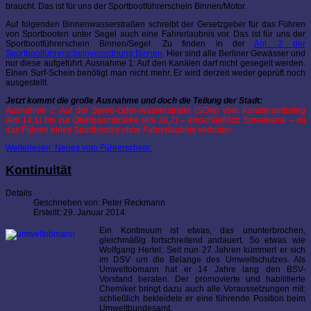
braucht. Das ist für uns der Sportbootführerschein Binnen/Motor.
Auf folgenden Binnenwasserstraßen schreibt der Gesetzgeber für das Führen
von Sportbooten unter Segel auch eine Fahrerlaubnis vor. Das ist für uns der
Sportbootführerschein Binnen/Segel. Zu finden in der
Anl. 2 der
Sportbootführerscheinverordnung Binnen
. Hier sind alle Berliner Gewässer und
nur diese aufgeführt. Ausnahme 1: Auf den Kanälen darf nicht gesegelt werden.
Einen Surf-Schein benötigt man nicht mehr. Er wird derzeit weder geprüft noch
ausgestellt.
Jetzt kommt die große Ausnahme und doch die Teilung der Stadt:
Ausnahme 2: Auf der Spree-Oder-Wasserstraße (SOW) vom Kanzleramtssteg
(km 14,1) bis zur Oberbaumbrücke (km 20,7) – einschließlich Spreekanal – ist
das Führen eines Sportbootes ohne Fahrerlaubnis verboten.
Weiterlesen: Neues vom Führerschein:
Kontinuität
Details
Geschrieben von:
Peter Reckmann
Erstellt: 29. Januar 2014
Ein Kontinuum ist etwas, das ununterbrochen,
gleichmäßig fortschreitend andauert. So etwas wie
Wolfgang Hertel: Seit nun 27 Jahren kümmert er sich
im DSV um die Belange des Umweltschutzes. Als
Umweltobmann hat er 14 Jahre lang den BSV-
Vorstand beraten. Der promovierte und habilitierte
Chemiker bringt dazu auch alle Voraussetzungen mit:
schließlich bekleidete er eine führende Position beim
Umweltbundesamt.