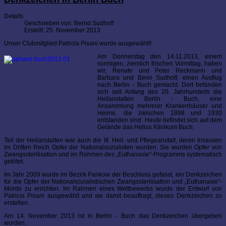
Details
Geschrieben von:
Bernd Sudhoff
Erstellt: 25. November 2013
Unser Clubmitglied Patricia Pisani wurde ausgewählt!
Am Donnerstag den 14.11.2013, einem
sonnigen, ziemlich frischen Vormittag, haben
wir, Renate und Peter Reckmann und
Barbara und Benn Sudhoff, einen Ausflug
nach Berlin - Buch gemacht. Dort befanden
sich seit Anfang des 20. Jahrhunderts die
Heilanstalten Berlin - Buch, eine
Ansammlung mehrerer Krankenhäuser und
Heime, die zwischen 1898 und 1930
entstanden sind. Heute befindet sich auf dem
Gelände das Helios Klinikum Buch.
Teil der Heilanstalten war auch die III. Heil- und Pflegeanstalt, deren Insassen
im Dritten Reich Opfer der Nationalsozialisten wurden. Sie wurden Opfer von
Zwangssterilisation und im Rahmen des „Euthanasie"-Programms systematisch
getötet.
Im Jahr 2009 wurde im Bezirk Pankow der Beschluss gefasst, ein Denkzeichen
für die Opfer der Nationalsozialistischen Zwangssterilisation und „Euthanasie"-
Morde zu errichten. Im Rahmen eines Wettbewerbs wurde der Entwurf von
Patricia Pisani ausgewählt und sie damit beauftragt, dieses Denkzeichen zu
erstellen.
Am 14. November 2013 ist in Berlin - Buch das Denkzeichen übergeben
worden.