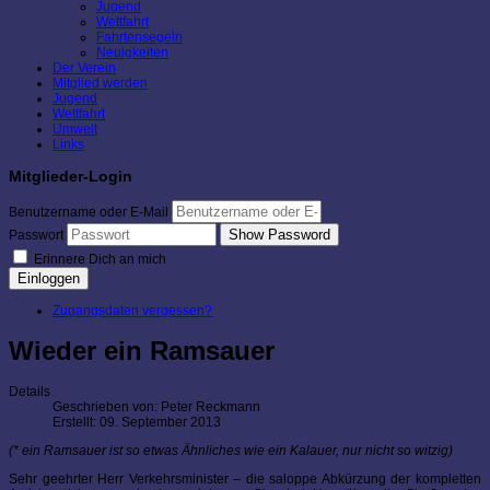
Jugend
Wettfahrt
Fahrtensegeln
Neuigkeiten
Der Verein
Mitglied werden
Jugend
Wettfahrt
Umwelt
Links
Mitglieder-Login
Benutzername oder E-Mail
Show Password
Passwort
Erinnere Dich an mich
Einloggen
Zugangsdaten vergessen?
Wieder ein Ramsauer
Details
Geschrieben von:
Peter Reckmann
Erstellt: 09. September 2013
(* ein Ramsauer ist so etwas Ähnliches wie ein Kalauer, nur nicht so witzig)
Sehr geehrter Herr Verkehrsminister – die saloppe Abkürzung der kompletten