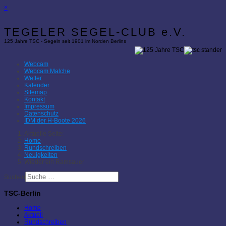
×
TEGELER SEGEL-CLUB e.V.
125 Jahre TSC - Segeln seit 1901 im Norden Berlins
Webcam
Webcam Malche
Wetter
Kalender
Sitemap
Kontakt
Impressum
Datenschutz
IDM der H-Boote 2026
Aktuelle Seite:
Home
Rundschreiben
Neuigkeiten
Wieder ein Ramsauer
Suchen
TSC-Berlin
Home
Aktuell
Rundschreiben