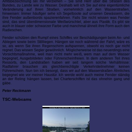
Amtsbezeichnung sei mir verziehen – Sie sind Herr über die Straßen des
Bundes, zu Lande wie zu Wasser. Deshalb will ich Sie auf eine eigentümliche
Veränderung auf Ihren Straßen, vornehmlich auf den Wasserstraßen,
hinweisen: Immer häufiger sehe ich Segelboote auf unseren Gewässern, die
ihre Fender außenbords spazierenfahren. Falls Sie nicht wissen was Fender
sind, das sind überdimensionale Weißwürschtel, aber aus Plastik. Es gibt sie
auch in blauer oder schwarzer Farbe und manchmal ähnelt ihre Form auch den
Radieschen.
Fender schützen den Rumpf eines Schiffes vor Beschädigungen beim An- und
Ablegen sowie beim Stillliegen. Hängen sie noch während der Fahrt, wäre es
so, als wenn Sie ihren Regenschirm aufspannen, obwohl es noch gar nicht
regnet. Das wissen Segler gewöhnlich. Möglicherweise ist das neuerdings eine
Vorsichtsmaßnahme, weil man nicht mehr weiß, wem man auf dem Wasser
begegnet, Ausgebildeten oder Führerscheinfreien. In dem anderen Teil ihres
Ressorts, den Landstraßen haben wir seit langem solche Verhältnisse:
Radfahrer brauchen als gleichberechtigte Verkehrsteilnehmer keinen
Führerschein. Nun bin ich besorgt, dass wir auf den Wasserstraßen Ähnliches
begegnet wie vor meiner Haustür. Ich werde wohl auch meine Fender ständig
an der Reling hängen lassen, bei Charterschiffen ist das ohnehin gang und
gäbe.
Peter Reckmann
TSC-Webcams