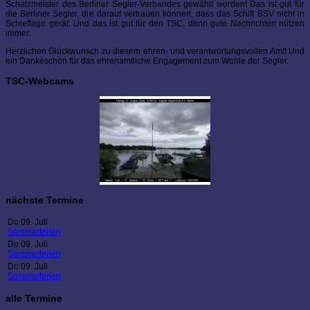
Schatzmeister des Berliner Segler-Verbandes gewählt worden! Das ist gut für
die Berliner Segler, die darauf vertrauen können, dass das Schiff BSV nicht in
Schieflage gerät. Und das ist gut für den TSC, denn gute Nachrichten nützen
immer.
Herzlichen Glückwunsch zu diesem ehren- und verantwortungsvollen Amt! Und
ein Dankeschön für das ehrenamtliche Engagement zum Wohle der Segler.
TSC-Webcams
nächste Termine
Do 09. Juli
Sommerferien
Do 09. Juli
Sommerferien
Do 09. Juli
Sommerferien
alle Termine