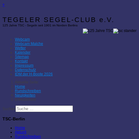
×
TEGELER SEGEL-CLUB e.V.
125 Jahre TSC - Segeln seit 1901 im Norden Berlins
Webcam
Webcam Malche
Wetter
Kalender
Sitemap
Kontakt
Impressum
Datenschutz
IDM der H-Boote 2026
Aktuelle Seite:
Home
Rundschreiben
Neuigkeiten
Erfreuliches!
Suchen
TSC-Berlin
Home
Aktuell
Rundschreiben