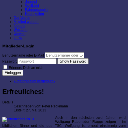
Jugend
Wettfahrt
Fahrtensegeln
Neuigkeiten
Der Verein
Mitglied werden
Jugend
Wettfahrt
Umwelt
Links
Mitglieder-Login
Benutzername oder E-Mail
Show Password
Passwort
Erinnere Dich an mich
Einloggen
Zugangsdaten vergessen?
Erfreuliches!
Details
Geschrieben von:
Peter Reckmann
Erstellt: 27. Mai 2013
Auch in den nächsten zwei Jahren wird
Wolfgang Rabensdorf Flagge zeigen – im
bildlichen Sinne und die des TSC. Wolfgang ist erneut einstimmig zum