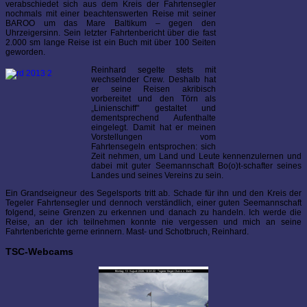
verabschiedet sich aus dem Kreis der Fahrtensegler
nochmals mit einer beachtenswerten Reise mit seiner
BAROO um das Mare Baltikum – gegen den
Uhrzeigersinn. Sein letzter Fahrtenbericht über die fast
2.000 sm lange Reise ist ein Buch mit über 100 Seiten
geworden.
Reinhard segelte stets mit
wechselnder Crew. Deshalb hat
er seine Reisen akribisch
vorbereitet und den Törn als
„Linienschiff" gestaltet und
dementsprechend Aufenthalte
eingelegt. Damit hat er meinen
Vorstellungen vom
Fahrtensegeln entsprochen: sich
Zeit nehmen, um Land und Leute kennenzulernen und
dabei mit guter Seemannschaft Bo(o)t-schafter seines
Landes und seines Vereins zu sein.
Ein Grandseigneur des Segelsports tritt ab. Schade für ihn und den Kreis der
Tegeler Fahrtensegler und dennoch verständlich, einer guten Seemannschaft
folgend, seine Grenzen zu erkennen und danach zu handeln. Ich werde die
Reise, an der ich teilnehmen konnte nie vergessen und mich an seine
Fahrtenberichte gerne erinnern. Mast- und Schotbruch, Reinhard.
TSC-Webcams