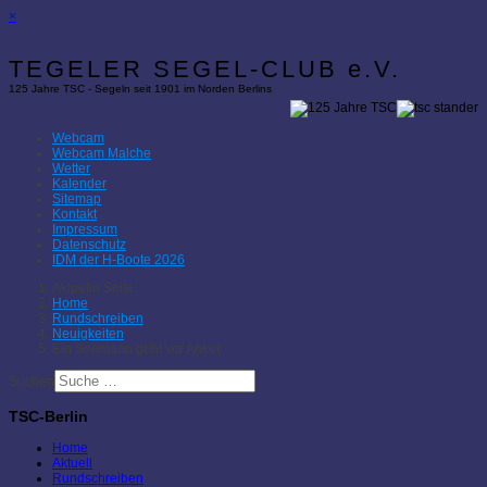
×
TEGELER SEGEL-CLUB e.V.
125 Jahre TSC - Segeln seit 1901 im Norden Berlins
Webcam
Webcam Malche
Wetter
Kalender
Sitemap
Kontakt
Impressum
Datenschutz
IDM der H-Boote 2026
Aktuelle Seite:
Home
Rundschreiben
Neuigkeiten
Ein Seemann geht vor Anker
Suchen
TSC-Berlin
Home
Aktuell
Rundschreiben