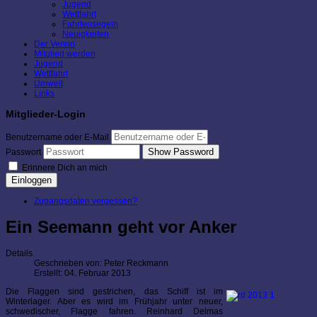
Jugend
Wettfahrt
Fahrtensegeln
Neuigkeiten
Der Verein
Mitglied werden
Jugend
Wettfahrt
Umwelt
Links
Mitglieder-Login
Benutzername oder E-Mail
Show Password
Passwort
Erinnere Dich an mich
Einloggen
Zugangsdaten vergessen?
Ein Seemann geht vor Anker
Details
Geschrieben von:
Peter Reckmann
Erstellt: 04. Februar 2013
Die Flaggen sind gestrichen, das Schiff ist im
Winterlager. Aber es wird im Frühjahr unter neuer,
schwedischer, Flagge fahren. Reinhard Delmas