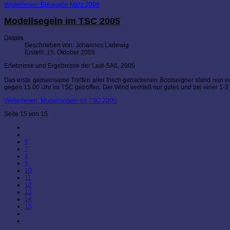
Weiterlesen: Eissegeln März 2006
Modellsegeln im TSC 2005
Details
Geschrieben von:
Johannes Ladewig
Erstellt: 15. Oktober 2005
Erlebnisse und Ergebnisse der Last-SAIL 2005
Das erste gemeinsame Treffen aller frisch gebackenen Bootseigner stand nun en
gegen 15.00 Uhr im TSC getroffen. Der Wind verhieß nur gutes und bei einer 1-2 
Weiterlesen: Modellsegeln im TSC 2005
Seite 15 von 15
6
7
8
9
10
11
12
13
14
15