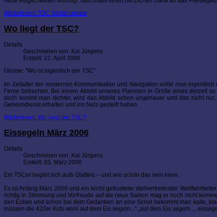
neue Möglichkeiten erbringt. Nochmals einen herzlichen Dank an das Pferdegebi
Weiterlesen: TSC-Wetterupdate
Wo liegt der TSC?
Details
Geschrieben von:
Kai Jürgens
Erstellt: 21. April 2006
Glosse: "Wo ist eigentlich der TSC"
Im Zeitalter der modernen Kommunikation und Navigation sollte man eigentlich
Ferne betrachtet. Bei einem Abbild unseres Planeten in Größe eines derzeit 
doch kommt man dichter, wird das Abbild schon ungenauer und das nicht nur, 
Geheimdienst erhalten und ins Netz gestellt haben.
Weiterlesen: Wo liegt der TSC?
Eissegeln März 2006
Details
Geschrieben von:
Kai Jürgens
Erstellt: 05. März 2006
Ein TSCer begibt sich aufs Glatteis – und wie schön das sein kann.
Es ist Anfang März 2006 und ein leicht gefrusteter stellvertretender Wettfahrtlei
richtig in Stimmung und Vorfreude auf die neue Saison mag er noch nicht kommen. 
den Ecken und schon bei dem Gedanken an eine Schot bekommt man kalte, klamme 
müssen die 420er Kids wohl auf dem Eis segeln...“ „auf dem Eis segeln..., eisseg