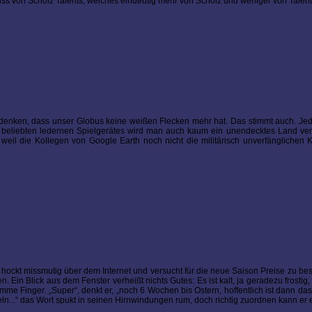
ss von Scholz Talents, welches eindeutig mehr von Scholz und weniger von Talents
 denken, dass unser Globus keine weißen Flecken mehr hat. Das stimmt auch. Jed
so beliebten ledernen Spielgerätes wird man auch kaum ein unendecktes Land v
weil die Kollegen von Google Earth noch nicht die militärisch unverfänglichen
ter hockt missmutig über dem Internet und versucht für die neue Saison Preise zu be
Ein Blick aus dem Fenster verheißt nichts Gutes: Es ist kalt, ja geradezu frostig,
Finger. „Super“, denkt er, „noch 6 Wochen bis Ostern, hoffentlich ist dann das
eln...“ das Wort spukt in seinen Hirnwindungen rum, doch richtig zuordnen kann er 