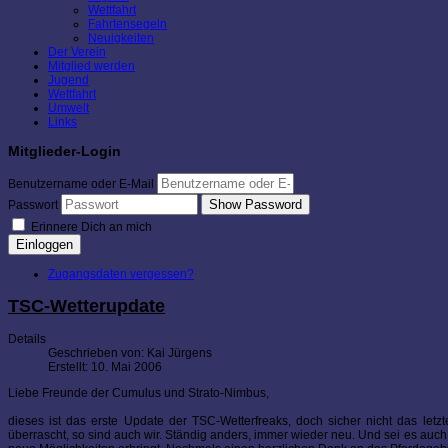
Wettfahrt
Fahrtensegeln
Neuigkeiten
Der Verein
Mitglied werden
Jugend
Wettfahrt
Umwelt
Links
Mitglieder-Login
Benutzername oder E-Mail
Show Password
Passwort
Erinnere Dich an mich
Einloggen
Zugangsdaten vergessen?
TSC-Wetterupdate
Details
Geschrieben von:
Kai Jürgens
Erstellt: 10. Mai 2006
Liebe Freunde der Cumulus und Strato-Nimbus,
dieses ist das erste Update der TSC-Wetterfreaks, doch sicher nicht das le
überrascht, so sind auch wir. Ständig anders, immer wieder neu. Und sei es auch