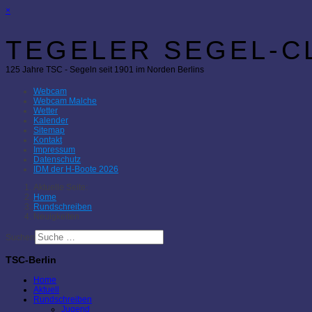
×
TEGELER SEGEL-CL
125 Jahre TSC - Segeln seit 1901 im Norden Berlins
Webcam
Webcam Malche
Wetter
Kalender
Sitemap
Kontakt
Impressum
Datenschutz
IDM der H-Boote 2026
Aktuelle Seite:
Home
Rundschreiben
Neuigkeiten
Suchen
TSC-Berlin
Home
Aktuell
Rundschreiben
Jugend