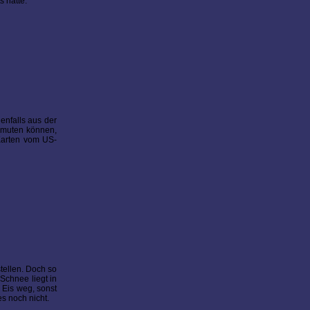
 hatte.
enfalls aus der
ermuten können,
 Karten vom US-
stellen. Doch so
 Schnee liegt in
 Eis weg, sonst
es noch nicht.