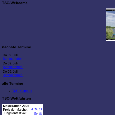
TSC-Webcams
nächste Termine
Do 09. Juli
Sommerferien
Do 09. Juli
Sommerferien
Do 09. Juli
Sommerferien
alle Termine
TSC-Kalender
TSC-Wettfahrten
Meldezahlen 2026
Preis der Malche:
4
/
5
/
19
Jüngstenfestival:
45
/
39