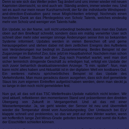
Denn so wie sich das Wetter jeden Tag ändert und uns immer wieder mit neuen
Kapriolen überrascht, so sind auch wir. Ständig anders, immer wieder neu. Und
sei es auch nur mein neuer Kurzharrschnitt, der für die individuelle Windspeed-
and-direction-Evaluation ganz neue Möglichkeiten erbringt. Nochmals einen
herzlichen Dank an das Pferdegebiss von Scholz Talents, welches eindeutig
mehr von Scholz und weniger von Talents hatte.
Ein Update, so der Name, soll nicht unbedingt bedeuten, dass man das Datum
oben auf den Briefkopf schreibt, sondern dass ein mäßig verwirrter User sich
schnell über mehr oder weniger sinnige Änderungen seiner ihm so bekannten
Systeme informiert. Updates werden in vielen Bereichen oft und gerne
herausgegeben und stehen dabei mit dem zeitlichen Ereignis des Auftretens
von Veränderungen nur bedingt im Zusammenhang. Bestes Beispiel ist der
Zuganzeiger im Bahnhof Zoo, bzw. jetzt im Hauptbahnhof. Nachdem man schon
seit einer halben Stunde auf den Zug nach Frankfurt wartet, weil man dort
sicher terminlich dringende Geschäft zu erledigen hat, erfolgt ein Update der
sich zuvor beharrlich deaktualisierenden Anzeige. "5 min. später". Nun, man
kann nicht alles haben und Aktualität ist in der digitalen Welt ein kostbares Gut.
Ein weiteres nahezu sprichwörtliches Beispiel ist das Update des
Verkehrsfunks. Man muss geradezu davon ausgehen, dass sich dort gemeldete
Staus bis zum eigenen Eintreffen aufgelöst haben werden, denn man steckt ja
so lange in den noch nicht gemeldeten fest.
Nun gut, all das soll das TSC-Wetterfreaks-Update natürlich nicht leisten. Wir
sind aktuell, reflektieren den momentanen Stand und präsentieren den direkten
Übergang von Zukunft in Vergangenheit. Und all das mit einer
Wassertemperatur. Ja, sie geht wieder, der Sensor ist neu und übermittelt
wieder die Temperatur direkt vom Ausrüstungssteg. Der Umtausch bei ELV
klappte schnell und problemlos, so das wir jetzt auf den Winter warten, wenn
wir hoffentlich lange Zeit Minus-Grade geboten bekommen und somit die Kufen
der Eisschlitten schleifen können.