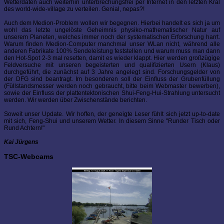
Wetterdaten auch weiterhin unterbrechungsfrei per Internet in den letzten Kral
des world-wide-village zu verteilen. Genial, nepas?!
Auch dem Medion-Problem wollen wir begegnen. Hierbei handelt es sich ja um
wohl das letzte ungelöste Geheimnis physiko-mathematischer Natur auf
unserem Planeten, welches immer noch der systematischen Erforschung harrt.
Warum finden Medion-Computer manchmal unser WLan nicht, während alle
anderen Fabrikate 100% Sendeleistung feststellen und warum muss man dann
den Hot-Spot 2-3 mal resetten, damit es wieder klappt. Hier werden großzügige
Feldversuche mit unseren begeisterten und qualifizierten Usern (Klaus)
durchgeführt, die zunächst auf 3 Jahre angelegt sind. Forschungsgelder von
der DFG sind beantragt. Im besonderen soll der Einfluss der Grubenfüllung
(Füllstandsmesser werden noch gebraucht, bitte beim Webmaster bewerben),
sowie der Einfluss der plattentektonischen Shui-Feng-Hui-Strahlung untersucht
werden. Wir werden über Zwischenstände berichten.
Soweit unser Update. Wir hoffen, der geneigte Leser fühlt sich jetzt up-to-date
mit sich, Feng-Shui und unserem Wetter. In diesem Sinne "Runder Tisch oder
Rund Achtern!"
Kai Jürgens
TSC-Webcams