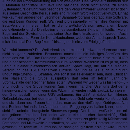
Auch bei der Programmierung hat sich was getan. Das Skript läuft nunmehr seit
3 Monaten sehr stabil auf Java und hat dabei noch nicht einmal zu einem
Systemabsturz geführt, was besonders den Programmierer wundert, ist er doch
aus seiner Geschichte heraus sehr eng mit dem Wort Reboot verknüpft. Er hat
wie kaum ein anderer den Begriff der Banana-Programs geprägt, also Software,
die erst beim Kunden reift. Während professionelle Firmen ihre Kunden mit
Beta-Versionen nerven, hat er die prä-Alpha-Version geschaffen. Dabei
perfektionierte er die Distribution eines semifertigen Skripts mit leidlich vielen
Bugs und der Gewissheit, dass seine User ihn oftmals anrufen werden. Auch
eine interessante Form der Kontaktaufnahme, wobei der Anmachspruch "Lasse
mich doch mal Dein Bug fixen..." bislang noch nie zum Erfolg geführt hat.
Was wird kommen? Die Wetterfreaks sind mit der Hardwareperformance noch
nicht so ganz zufrieden. Besonders macht uns ein häufiges Abreißen des
Kontaktes zur DSL-Box Probleme. Hier planen wir eine neue Kiste mit DHCP
und einer besseren Kommunikation zum Rechner. Weiterhin ist es ja so, dass
Berlin auf einer plattentektonisch aktiven Spalte liegt, die auf die Medien-
Versorgung des TSCs negativen Einfluss hat und sei es auch nur durch
ungünstige Sheng-Fui Strahlen. Wie sonst soll es erklärbar sein, dass Christian
alle Naselang die Grube ausspritzen darf oder im letzten Jahr drei
Stromausfälle den Rechner lahm legten. Während wir weder was für Feng-Fui-
Shui noch für die Grube können (auch wenn mancher User uns dort gerne
hineinwünschen würde, wenn das WLan mal wieder nichts sagt...), können wir
den Stromausfall mit einer USV auffangen. Ein USV ist dabei kein kleines
Geländefahrzeug, bei dem man für horrendes Geld sehr wenig Komfort erhält
und sich dann noch freuen kann, dass man auf den vielfältigen Gebirgsstraßen
des Berliner Umlands den Allradbetrieb im Berggang zuschalten kann, sondern
steht für unterbrechungsfreie Stromversorgung. Der kleine weiße Kasten mit
den grünen Lämpchen funktioniert wie ein elektronischer Hamsterkäfig. Sinkt
die Stromversorgung z.B. weil sämtliche Kojenbesitzer gleichzeitig Kühlschrank
Fernseher und Mikrowelle einschalten, so wird der kleine Hamster im inneren
geweckt und rennt im Laufrad los, so dass genug Strom erzeugt wird, um die