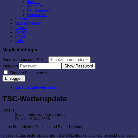
Jugend
Wettfahrt
Fahrtensegeln
Neuigkeiten
Der Verein
Mitglied werden
Jugend
Wettfahrt
Umwelt
Links
Mitglieder-Login
Benutzername oder E-Mail
Show Password
Passwort
Erinnere Dich an mich
Einloggen
Zugangsdaten vergessen?
TSC-Wetterupdate
Details
Geschrieben von:
Kai Jürgens
Erstellt: 10. Mai 2006
Liebe Freunde der Cumulus und Strato-Nimbus,
dieses ist das erste Update der TSC-Wetterfreaks, doch sicher nicht das letzte.