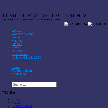
×
TEGELER SEGEL-CLUB e.V.
125 Jahre TSC - Segeln seit 1901 im Norden Berlins
Webcam
Webcam Malche
Wetter
Kalender
Sitemap
Kontakt
Impressum
Datenschutz
IDM der H-Boote 2026
Aktuelle Seite:
Home
Rundschreiben
Neuigkeiten
TSC-Wetterupdate
Suchen
TSC-Berlin
Home
Aktuell
Rundschreiben