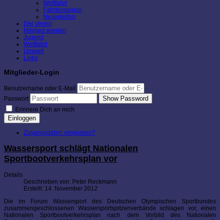
Wettfahrt
Fahrtensegeln
Neuigkeiten
Der Verein
Mitglied werden
Jugend
Wettfahrt
Umwelt
Links
Mitglieder-Login
Benutzername oder E-Mail
Show Password
Passwort
Erinnere Dich an mich
Einloggen
Zugangsdaten vergessen?
Wassersport schlägt Nationalen
Sportbootverkehrsplan vor
Details
Geschrieben von:
Peter Reckmann
Erstellt: 14. November 2012
Die im Forum Wassersport des Deutschen Olympischen Sportbundes
zusammengeschlossenen Wassersportspitzenverbände schlagen vor, einen
Nationalen Sportbootverkehrsplan nach dem Vorbild des Nationalen