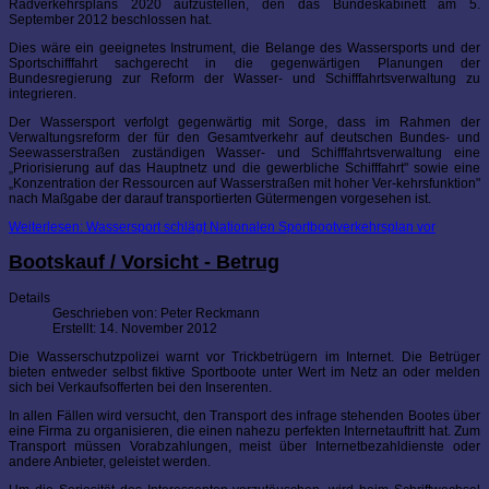
Radverkehrsplans 2020 aufzustellen, den das Bundeskabinett am 5.
September 2012 beschlossen hat.
Dies wäre ein geeignetes Instrument, die Belange des Wassersports und der
Sportschifffahrt sachgerecht in die gegenwärtigen Planungen der
Bundesregierung zur Reform der Wasser- und Schifffahrtsverwaltung zu
integrieren.
Der Wassersport verfolgt gegenwärtig mit Sorge, dass im Rahmen der
Verwaltungsreform der für den Gesamtverkehr auf deutschen Bundes- und
Seewasserstraßen zuständigen Wasser- und Schifffahrtsverwaltung eine
„Priorisierung auf das Hauptnetz und die gewerbliche Schifffahrt" sowie eine
„Konzentration der Ressourcen auf Wasserstraßen mit hoher Ver-kehrsfunktion"
nach Maßgabe der darauf transportierten Gütermengen vorgesehen ist.
Weiterlesen: Wassersport schlägt Nationalen Sportbootverkehrsplan vor
Bootskauf / Vorsicht - Betrug
Details
Geschrieben von:
Peter Reckmann
Erstellt: 14. November 2012
Die Wasserschutzpolizei warnt vor Trickbetrügern im Internet. Die Betrüger
bieten entweder selbst fiktive Sportboote unter Wert im Netz an oder melden
sich bei Verkaufsofferten bei den Inserenten.
In allen Fällen wird versucht, den Transport des infrage stehenden Bootes über
eine Firma zu organisieren, die einen nahezu perfekten Internetauftritt hat. Zum
Transport müssen Vorabzahlungen, meist über Internetbezahldienste oder
andere Anbieter, geleistet werden.