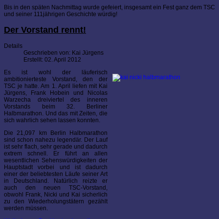
Bis in den späten Nachmittag wurde gefeiert, insgesamt ein Fest ganz dem TSC
und seiner 111jährigen Geschichte würdig!
Der Vorstand rennt!
Details
Geschrieben von:
Kai Jürgens
Erstellt: 02. April 2012
Es ist wohl der läuferisch
ambitionierteste Vorstand, den der
TSC je hatte. Am 1. April liefen mit Kai
Jürgens, Frank Hobein und Nicolas
Warzecha dreiviertel des inneren
Vorstands beim 32. Berliner
Halbmarathon. Und das mit Zeiten, die
sich wahrlich sehen lassen konnten.
Die 21,097 km Berlin Halbmarathon
sind schon nahezu legendär. Der Lauf
ist sehr flach, sehr gerade und dadurch
extrem schnell. Er führt an allen
wesentlichen Sehenswürdigkeiten der
Hauptstadt vorbei und ist dadurch
einer der beliebtesten Läufe seiner Art
in Deutschland. Natürlich reizte er
auch den neuen TSC-Vorstand,
obwohl Frank, Nicki und Kai sicherlich
zu den Wiederholungstätern gezählt
werden müssen.