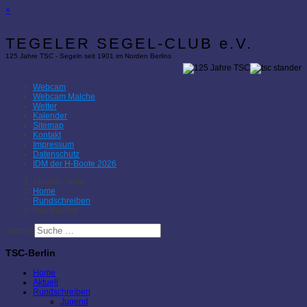
×
TEGELER SEGEL-CLUB e.V.
125 Jahre TSC - Segeln seit 1901 im Norden Berlins
Webcam
Webcam Malche
Wetter
Kalender
Sitemap
Kontakt
Impressum
Datenschutz
IDM der H-Boote 2026
Aktuelle Seite:
Home
Rundschreiben
Neuigkeiten
Suchen
TSC-Berlin
Home
Aktuell
Rundschreiben
Jugend