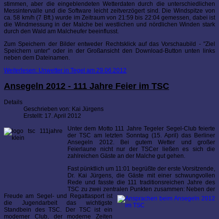
stimmen, aber die eingeblendeten Wetterdaten durch die unterschiedlichen
Messintervalle und die Software leicht zeitverzögert sind. Die Windspitze von
ca. 58 km/h (7 Bft.) wurde im Zeitraum von 21:59 bis 22:04 gemessen, dabei ist
die Windmessung in der Malche bei westlichen und nördlichen Winden stark
durch den Wald am Malcheufer beeinflusst.
Zum Speichern der Bilder entweder Rechtsklick auf das Vorschaubild - "Ziel
Speichern unter" oder in der Großansicht den Download-Button unten links
neben dem Dateinamen.
Weiterlesen: Unwetter in Tegel am 29.06.2012
Ansegeln 2012 - 111 Jahre Feier im TSC
Details
Geschrieben von:
Kai Jürgens
Erstellt: 17. April 2012
Unter dem Motto 111 Jahre Tegeler Segel-Club feierte
der TSC am letzten Sonntag (15. April) das Berliner
Ansegeln 2012. Bei gutem Wetter und großer
Feierlaune nicht nur der TSCer ließen es sich die
zahlreichen Gäste an der Malche gut gehen.
Fast pünktlich um 11:01 begrüßte der erste Vorsitzende,
Dr. Kai Jürgens, die Gäste mit einer schwungvollen
Rede und fasste die 111 traditionsreichen Jahre des
TSC zu zwei zentralen Punkten zusamme
n: Neben der
Freude am Segel- und Regattasport ist
die Jugendarbeit das wichtigste
Standbein des TSC. Der TSC ist ein
moderner Club, der moderne Zeiten