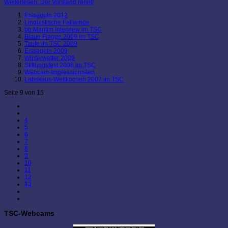
Weiterlesen: Der Vorstand rennt!
Eissegeln 2012
Linguistische Fallwinde
bb:Maritim Interview im TSC
Blaue Flagge 2009 im TSC
Taufe im TSC 2009
Eissegeln 2009
Winterwetter 2009
Stiftungsfest 2008 im TSC
Webcam-Impressionisten
Labskaus-Wettkochen 2007 im TSC
Seite 9 von 15
4
5
6
7
8
9
10
11
12
13
TSC-Webcams