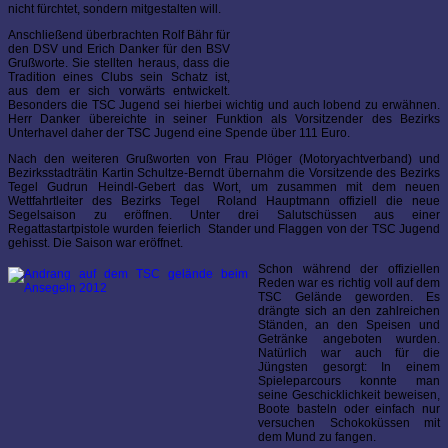
nicht fürchtet, sondern mitgestalten will.
Anschließend überbrachten Rolf Bähr für
den DSV und Erich Danker für den BSV
Grußworte. Sie stellten heraus, dass die
Tradition eines Clubs sein Schatz ist,
aus dem er sich vorwärts entwickelt.
Besonders die TSC Jugend sei hierbei wichtig und auch lobend zu erwähnen.
Herr Danker übereichte in seiner Funktion als Vorsitzender des Bezirks
Unterhavel daher der TSC Jugend eine Spende über 111 Euro.
Nach den weiteren Grußworten von Frau Plöger (Motoryachtverband) und
Bezirksstadträtin Kartin Schultze-Berndt übernahm die Vorsitzende des Bezirks
Tegel Gudrun Heindl-Gebert das Wort, um zusammen mit dem neuen
Wettfahrtleiter des Bezirks Tegel Roland Hauptmann offiziell die neue
Segelsaison zu eröffnen. Unter drei Salutschüssen aus einer
Regattastartpistole wurden feierlich Stander und Flaggen von der TSC Jugend
gehisst. Die Saison war eröffnet.
Schon während der offiziellen
Reden war es richtig voll auf dem
TSC Gelände geworden. Es
drängte sich an den zahlreichen
Ständen, an den Speisen und
Getränke angeboten wurden.
Natürlich war auch für die
Jüngsten gesorgt: In einem
Spieleparcours konnte man
seine Geschicklichkeit beweisen,
Boote basteln oder einfach nur
versuchen Schokoküssen mit
dem Mund zu fangen.