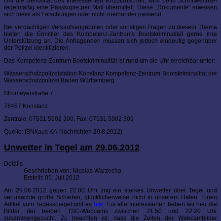
Um die Seriosität des Interessenten vorzutäuschen, wird beim Schriftwechsel
regelmäßig eine Passkopie per Mail übermittelt. Diese „Dokumente" erweisen
sich meist als Fälschungen oder nicht zueinander passend.
Bei verdächtigen Verkaufsangeboten oder sonstigen Fragen zu diesem Thema
bieten die Ermittler des Kompetenz-Zentrums Bootskriminalität gerne ihre
Unterstützung an. Die Anfragenden müssen sich jedoch eindeutig gegenüber
der Polizei identifizieren.
Das Kompetenz-Zentrum Bootskriminalität ist rund um die Uhr erreichbar unter:
Wasserschutzpolizeistation Konstanz Kompetenz-Zentrum Bootskriminalität der
Wasserschutzpolizei Baden Württemberg
Stromeyerstraße 7
78467 Konstanz
Zentrale: 07531 5902 300, Fax: 07531 5902 309
Quelle: IBN/(aus KA-Nachrichten 20.8.2012)
Unwetter in Tegel am 29.06.2012
Details
Geschrieben von:
Nicolas Warzecha
Erstellt: 05. Juli 2012
Am 29.06.2012 gegen 22.00 Uhr zog ein starkes Unwetter über Tegel und
verursachte große Schäden, glücklicherweise nicht in unserem Hafen. Einen
Artikel vom Tagesspiegel gibt es
hier
. Für alle Interessierten haben wir hier die
Bilder der beiden TSC-Webcams zwischen 21:50 und 22:20 Uhr
zusammengesucht. Zu beachten ist, dass die Zeiten der Webcambilder