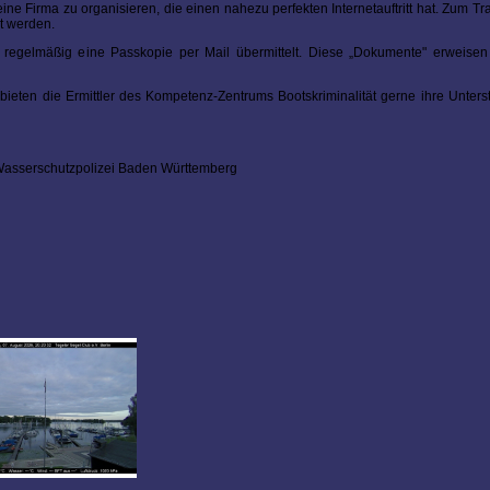
eine Firma zu organisieren, die einen nahezu perfekten Internetauftritt hat. Zum T
t werden.
l regelmäßig eine Passkopie per Mail übermittelt. Diese „Dokumente" erweisen 
eten die Ermittler des Kompetenz-Zentrums Bootskriminalität gerne ihre Unters
 Wasserschutzpolizei Baden Württemberg