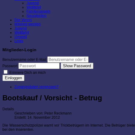
Jugend
Wettfahrt
Fahrtensegeln
Neuigkeiten
Der Verein
Mitglied werden
Jugend
Wettfahrt
Umwelt
Links
Mitglieder-Login
Benutzername oder E-Mail
Show Password
Passwort
Erinnere Dich an mich
Einloggen
Zugangsdaten vergessen?
Bootskauf / Vorsicht - Betrug
Details
Geschrieben von:
Peter Reckmann
Erstellt: 14. November 2012
Die Wasserschutzpolizei warnt vor Trickbetrügern im Internet. Die Betrüger biet
bei den Inserenten.