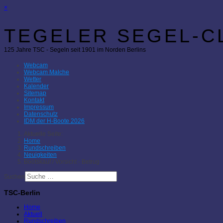
×
TEGELER SEGEL-CL
125 Jahre TSC - Segeln seit 1901 im Norden Berlins
Webcam
Webcam Malche
Wetter
Kalender
Sitemap
Kontakt
Impressum
Datenschutz
IDM der H-Boote 2026
Aktuelle Seite:
Home
Rundschreiben
Neuigkeiten
Bootskauf / Vorsicht - Betrug
Suchen
TSC-Berlin
Home
Aktuell
Rundschreiben