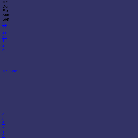
Mit
Don
Fre
Sam
Son
27
28
29
30
1
2
3
Mai-Feie ...
4
5
6
7
8
9