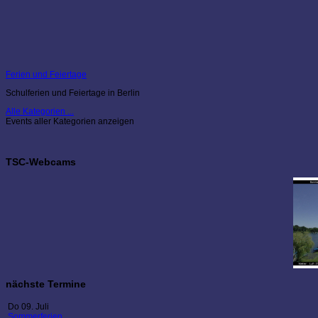
Ferien und Feiertage
Schulferien und Feiertage in Berlin
Alle Kategorien ...
Events aller Kategorien anzeigen
TSC-Webcams
nächste Termine
Do 09. Juli
Sommerferien