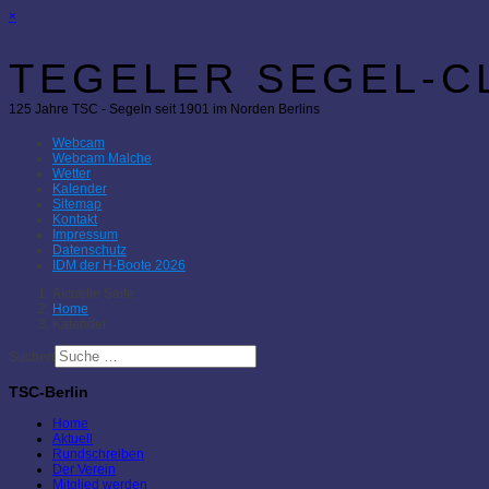
×
TEGELER SEGEL-CL
125 Jahre TSC - Segeln seit 1901 im Norden Berlins
Webcam
Webcam Malche
Wetter
Kalender
Sitemap
Kontakt
Impressum
Datenschutz
IDM der H-Boote 2026
Aktuelle Seite:
Home
Kalender
Suchen
TSC-Berlin
Home
Aktuell
Rundschreiben
Der Verein
Mitglied werden