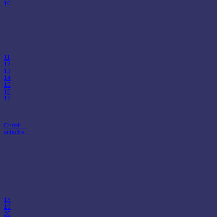
10
11
12
13
14
15
16
17
Christi ...
schulfre ...
18
19
20