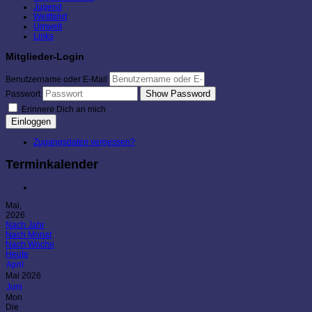
Jugend
Wettfahrt
Umwelt
Links
Mitglieder-Login
Benutzername oder E-Mail
Show Password
Passwort
Erinnere Dich an mich
Einloggen
Zugangsdaten vergessen?
Terminkalender
Mai,
2026
Nach Jahr
Nach Monat
Nach Woche
Heute
April
Mai 2026
Juni
Mon
Die