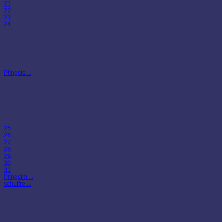
21
22
23
24
Pfingsts ...
25
26
27
28
29
30
31
Pfingstm ...
schulfre ...