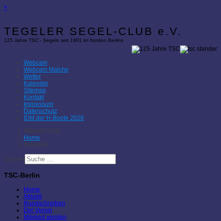
×
TEGELER SEGEL-CLUB e.V.
125 Jahre TSC - Segeln seit 1901 im Norden Berlins
Webcam
Webcam Malche
Wetter
Kalender
Sitemap
Kontakt
Impressum
Datenschutz
IDM der H-Boote 2026
Aktuelle Seite:
Home
Kalender
Suchen
TSC-Berlin
Home
Aktuell
Rundschreiben
Der Verein
Mitglied werden