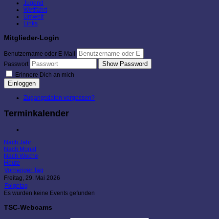
Jugend
Wettfahrt
Umwelt
Links
Mitglieder-Login
Benutzername oder E-Mail
Show Password
Passwort
Erinnere Dich an mich
Einloggen
Zugangsdaten vergessen?
Terminkalender
Nach Jahr
Nach Monat
Nach Woche
Heute
Vorheriger Tag
Freitag, 29. Mai 2026
Folgetag
Es wurden keine Events gefunden
TSC-Webcams