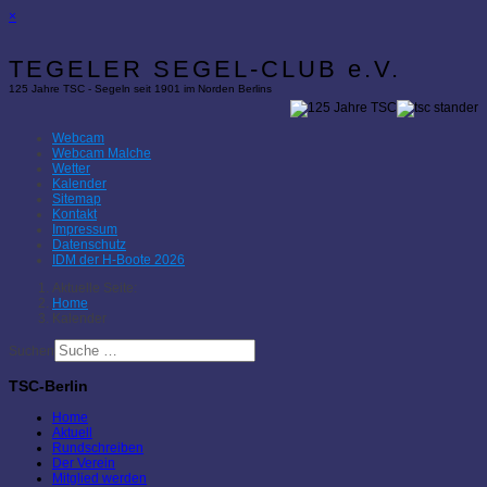
×
TEGELER SEGEL-CLUB e.V.
125 Jahre TSC - Segeln seit 1901 im Norden Berlins
Webcam
Webcam Malche
Wetter
Kalender
Sitemap
Kontakt
Impressum
Datenschutz
IDM der H-Boote 2026
Aktuelle Seite:
Home
Kalender
Suchen
TSC-Berlin
Home
Aktuell
Rundschreiben
Der Verein
Mitglied werden