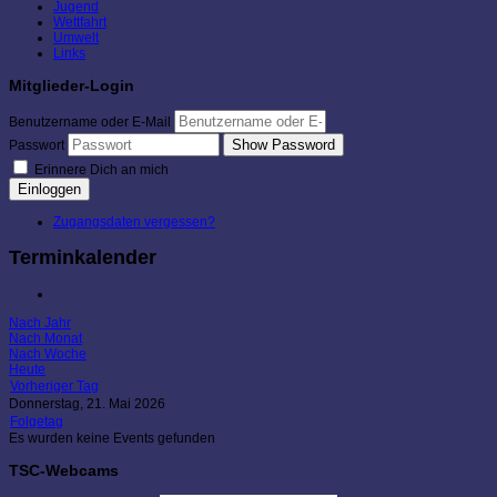
Jugend
Wettfahrt
Umwelt
Links
Mitglieder-Login
Benutzername oder E-Mail
Show Password
Passwort
Erinnere Dich an mich
Einloggen
Zugangsdaten vergessen?
Terminkalender
Nach Jahr
Nach Monat
Nach Woche
Heute
Vorheriger Tag
Donnerstag, 21. Mai 2026
Folgetag
Es wurden keine Events gefunden
TSC-Webcams