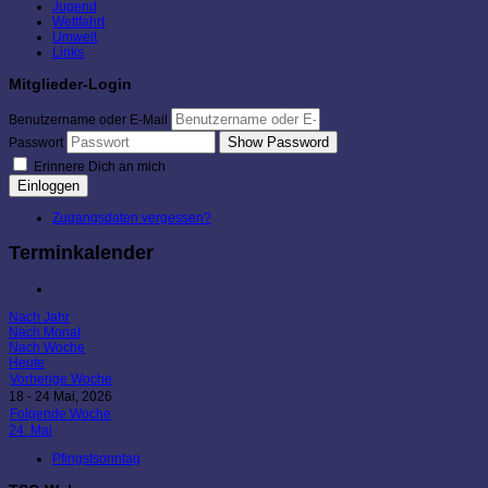
Jugend
Wettfahrt
Umwelt
Links
Mitglieder-Login
Benutzername oder E-Mail
Show Password
Passwort
Erinnere Dich an mich
Einloggen
Zugangsdaten vergessen?
Terminkalender
Nach Jahr
Nach Monat
Nach Woche
Heute
Vorherige Woche
18 - 24 Mai, 2026
Folgende Woche
24. Mai
Pfingstsonntag