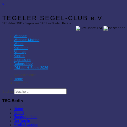
×
TEGELER SEGEL-CLUB e.V.
125 Jahre TSC - Segeln seit 1901 im Norden Berlins
Webcam
Webcam Malche
Wetter
Kalender
Sitemap
Kontakt
Impressum
Datenschutz
IDM der H-Boote 2026
Aktuelle Seite:
Home
Kalender
Suchen
TSC-Berlin
Home
Aktuell
Rundschreiben
Der Verein
Mitglied werden