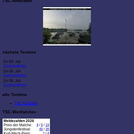
TSC-Webcams
nächste Termine
Do 09. Juli
Sommerferien
Do 09. Juli
Sommerferien
Do 09. Juli
Sommerferien
alle Termine
TSC-Kalender
TSC-Wettfahrten
Meldezahlen 2026
Preis der Malche:
4
/
5
/
19
Jüngstenfestival:
45
/
39
Kurt-Weck-Preis:
2
/
4