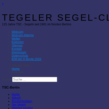
×
TEGELER SEGEL-CL
125 Jahre TSC - Segeln seit 1901 im Norden Berlins
Webcam
Webcam Malche
Wetter
Kalender
Sitemap
Kontakt
Impressum
Datenschutz
IDM der H-Boote 2026
Aktuelle Seite:
Home
Kalender
Suchen
TSC-Berlin
Home
Aktuell
Rundschreiben
Der Verein
Mitglied werden