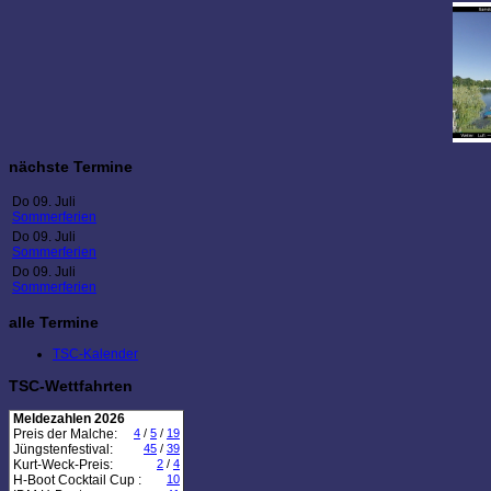
nächste Termine
Do 09. Juli
Sommerferien
Do 09. Juli
Sommerferien
Do 09. Juli
Sommerferien
alle Termine
TSC-Kalender
TSC-Wettfahrten
Meldezahlen 2026
Preis der Malche:
4
/
5
/
19
Jüngstenfestival:
45
/
39
Kurt-Weck-Preis:
2
/
4
H-Boot Cocktail Cup :
10