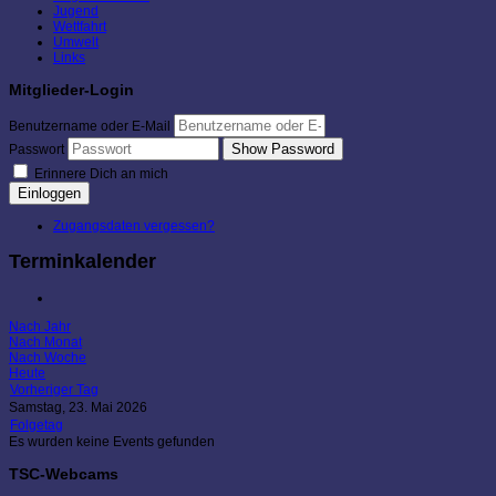
Jugend
Wettfahrt
Umwelt
Links
Mitglieder-Login
Benutzername oder E-Mail
Show Password
Passwort
Erinnere Dich an mich
Einloggen
Zugangsdaten vergessen?
Terminkalender
Nach Jahr
Nach Monat
Nach Woche
Heute
Vorheriger Tag
Samstag, 23. Mai 2026
Folgetag
Es wurden keine Events gefunden
TSC-Webcams