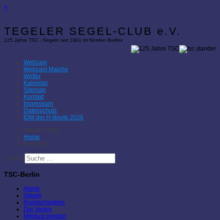
×
TEGELER SEGEL-CLUB e.V.
125 Jahre TSC - Segeln seit 1901 im Norden Berlins
Webcam
Webcam Malche
Wetter
Kalender
Sitemap
Kontakt
Impressum
Datenschutz
IDM der H-Boote 2026
Aktuelle Seite:
Home
Kalender
Suchen
TSC-Berlin
Home
Aktuell
Rundschreiben
Der Verein
Mitglied werden