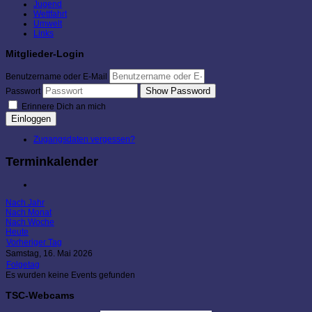
Jugend
Wettfahrt
Umwelt
Links
Mitglieder-Login
Benutzername oder E-Mail
Show Password
Passwort
Erinnere Dich an mich
Einloggen
Zugangsdaten vergessen?
Terminkalender
Nach Jahr
Nach Monat
Nach Woche
Heute
Vorheriger Tag
Samstag, 16. Mai 2026
Folgetag
Es wurden keine Events gefunden
TSC-Webcams