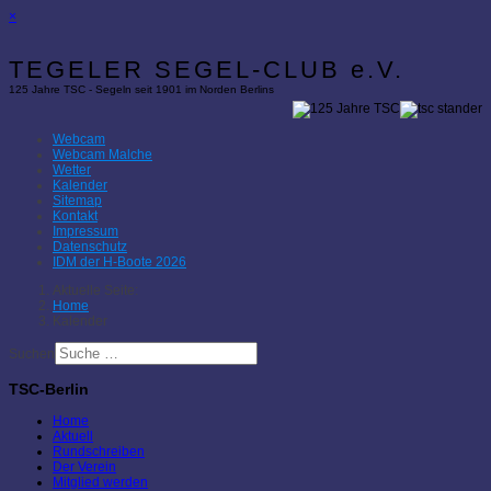
×
TEGELER SEGEL-CLUB e.V.
125 Jahre TSC - Segeln seit 1901 im Norden Berlins
Webcam
Webcam Malche
Wetter
Kalender
Sitemap
Kontakt
Impressum
Datenschutz
IDM der H-Boote 2026
Aktuelle Seite:
Home
Kalender
Suchen
TSC-Berlin
Home
Aktuell
Rundschreiben
Der Verein
Mitglied werden