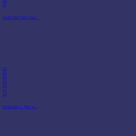
10
11
19:00 Uhr TSC-eSai ...
12
13
14
15
16
17
18
19:00 Uhr 1. TSC-e ...