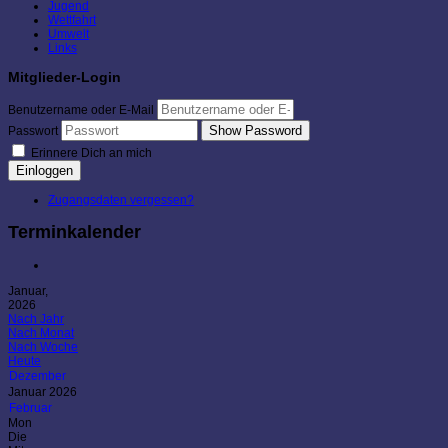
Jugend
Wettfahrt
Umwelt
Links
Mitglieder-Login
Benutzername oder E-Mail
Show Password
Passwort
Erinnere Dich an mich
Einloggen
Zugangsdaten vergessen?
Terminkalender
Januar,
2026
Nach Jahr
Nach Monat
Nach Woche
Heute
Dezember
Januar 2026
Februar
Mon
Die