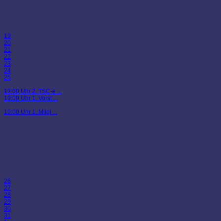
19
20
21
22
23
24
25
19:00 Uhr 2. TSC-e ...
19:00 Uhr 1. Vorst ...
19:00 Uhr 1. Mitgl ...
26
27
28
29
30
31