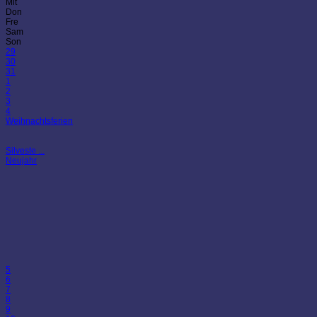
Mit
Don
Fre
Sam
Son
29
30
31
1
2
3
4
Weihnachtsferien
Silveste ...
Neujahr
5
6
7
8
9