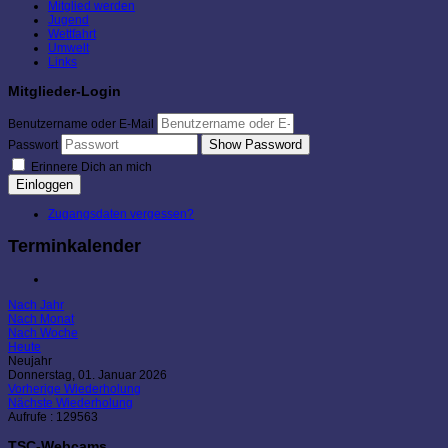
Mitglied werden
Jugend
Wettfahrt
Umwelt
Links
Mitglieder-Login
Benutzername oder E-Mail
Show Password
Passwort
Erinnere Dich an mich
Einloggen
Zugangsdaten vergessen?
Terminkalender
Nach Jahr
Nach Monat
Nach Woche
Heute
Neujahr
Donnerstag, 01. Januar 2026
Vorherige Wiederholung
Nächste Wiederholung
Aufrufe
: 129563
TSC-Webcams