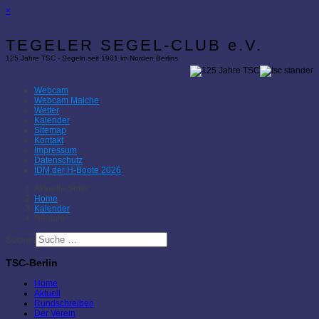
×
TEGELER SEGEL-CLUB e.V.
125 Jahre TSC - Segeln seit 1901 im Norden Berlins
Webcam
Webcam Malche
Wetter
Kalender
Sitemap
Kontakt
Impressum
Datenschutz
IDM der H-Boote 2026
Aktuelle Seite:
Home
Kalender
Neujahr
Suchen
TSC-Berlin
Home
Aktuell
Rundschreiben
Der Verein