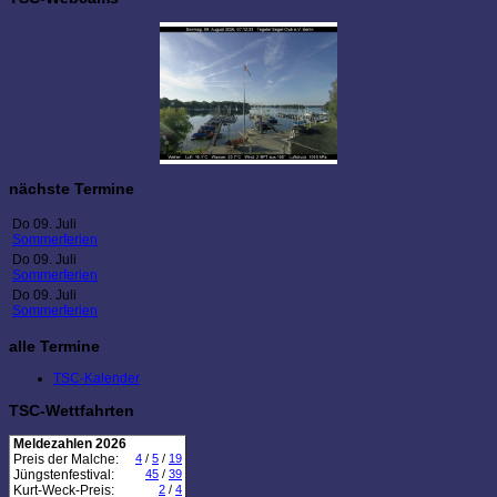
nächste Termine
Do 09. Juli
Sommerferien
Do 09. Juli
Sommerferien
Do 09. Juli
Sommerferien
alle Termine
TSC-Kalender
TSC-Wettfahrten
Meldezahlen 2026
Preis der Malche:
4
/
5
/
19
Jüngstenfestival:
45
/
39
Kurt-Weck-Preis:
2
/
4