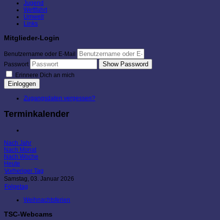
Jugend
Wettfahrt
Umwelt
Links
Mitglieder-Login
Benutzername oder E-Mail
Show Password
Passwort
Erinnere Dich an mich
Einloggen
Zugangsdaten vergessen?
Terminkalender
Nach Jahr
Nach Monat
Nach Woche
Heute
Vorheriger Tag
Samstag, 03. Januar 2026
Folgetag
Weihnachtsferien
TSC-Webcams