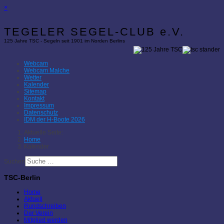
×
TEGELER SEGEL-CLUB e.V.
125 Jahre TSC - Segeln seit 1901 im Norden Berlins
Webcam
Webcam Malche
Wetter
Kalender
Sitemap
Kontakt
Impressum
Datenschutz
IDM der H-Boote 2026
Aktuelle Seite:
Home
Kalender
Suchen
TSC-Berlin
Home
Aktuell
Rundschreiben
Der Verein
Mitglied werden