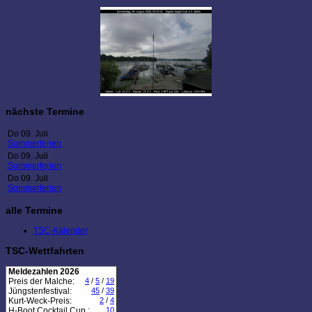
nächste Termine
Do 09. Juli
Sommerferien
Do 09. Juli
Sommerferien
Do 09. Juli
Sommerferien
alle Termine
TSC-Kalender
TSC-Wettfahrten
Meldezahlen 2026
Preis der Malche:
4
/
5
/
19
Jüngstenfestival:
45
/
39
Kurt-Weck-Preis:
2
/
4
H-Boot Cocktail Cup :
10