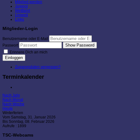
Mitglied werden
Jugend
Wettfahrt
Umwelt
Links
Mitglieder-Login
Benutzername oder E-Mail
Show Password
Passwort
Erinnere Dich an mich
Einloggen
Zugangsdaten vergessen?
Terminkalender
Nach Jahr
Nach Monat
Nach Woche
Heute
Winterferien
Vom Samstag, 31. Januar 2026
Bis Sonntag, 08. Februar 2026
Aufrufe
: 1899
TSC-Webcams