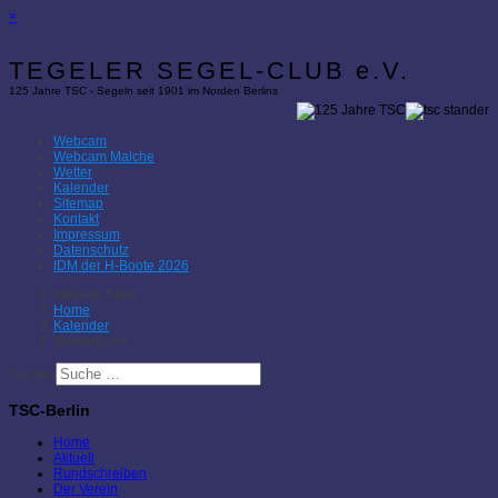
×
TEGELER SEGEL-CLUB e.V.
125 Jahre TSC - Segeln seit 1901 im Norden Berlins
Webcam
Webcam Malche
Wetter
Kalender
Sitemap
Kontakt
Impressum
Datenschutz
IDM der H-Boote 2026
Aktuelle Seite:
Home
Kalender
Winterferien
Suchen
TSC-Berlin
Home
Aktuell
Rundschreiben
Der Verein