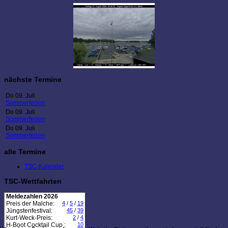
nächste Termine
Do 09. Juli
Sommerferien
Do 09. Juli
Sommerferien
Do 09. Juli
Sommerferien
alle Termine
TSC-Kalender
TSC-Wettfahrten
Meldezahlen 2026
Preis der Malche:
4
/
5
/
19
Jüngstenfestival:
45
/
39
Kurt-Weck-Preis:
2
/
4
H-Boot Cocktail Cup :
10