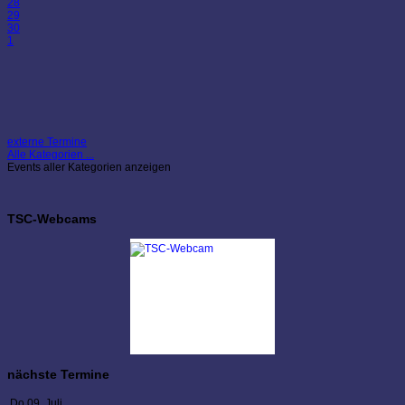
28
29
30
1
externe Termine
Alle Kategorien ...
Events aller Kategorien anzeigen
TSC-Webcams
nächste Termine
Do 09. Juli