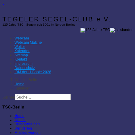
×
TEGELER SEGEL-CLUB e.V.
125 Jahre TSC - Segeln seit 1901 im Norden Berlins
Webcam
Webcam Malche
Wetter
Kalender
Sitemap
Kontakt
Impressum
Datenschutz
IDM der H-Boote 2026
Aktuelle Seite:
Home
Kalender
Suchen
TSC-Berlin
Home
Aktuell
Rundschreiben
Der Verein
Mitglied werden