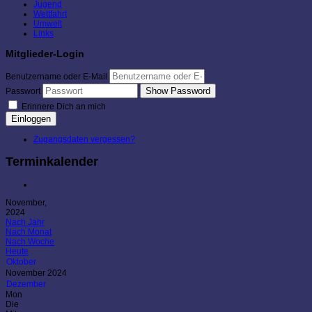
Jugend
Wettfahrt
Umwelt
Links
Mitglieder-Login
Benutzername oder E-Mail
Show Password
Passwort
Erinnere Dich an mich
Einloggen
Zugangsdaten vergessen?
Terminkalender
November,
2024
Nach Jahr
Nach Monat
Nach Woche
Heute
Oktober
November 2024
Dezember
Mon
Die