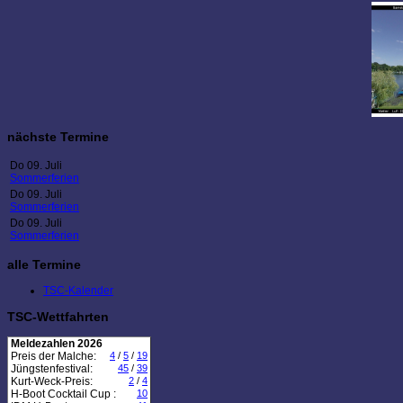
nächste Termine
Do 09. Juli
Sommerferien
Do 09. Juli
Sommerferien
Do 09. Juli
Sommerferien
alle Termine
TSC-Kalender
TSC-Wettfahrten
Meldezahlen 2026
Preis der Malche:
4
/
5
/
19
Jüngstenfestival:
45
/
39
Kurt-Weck-Preis:
2
/
4
H-Boot Cocktail Cup :
10