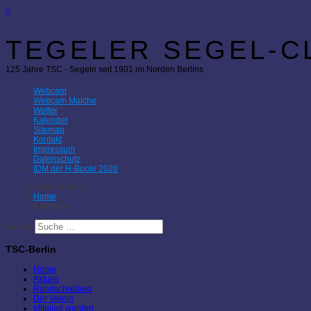
×
TEGELER SEGEL-CL
125 Jahre TSC - Segeln seit 1901 im Norden Berlins
Webcam
Webcam Malche
Wetter
Kalender
Sitemap
Kontakt
Impressum
Datenschutz
IDM der H-Boote 2026
Aktuelle Seite:
Home
Kalender
Suchen
TSC-Berlin
Home
Aktuell
Rundschreiben
Der Verein
Mitglied werden