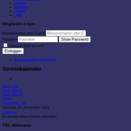
Jugend
Wettfahrt
Umwelt
Links
Mitglieder-Login
Benutzername oder E-Mail
Show Password
Passwort
Erinnere Dich an mich
Einloggen
Zugangsdaten vergessen?
Terminkalender
Nach Jahr
Nach Monat
Nach Woche
Heute
Vorheriger Tag
Sonntag, 24. November 2024
Folgetag
Es wurden keine Events gefunden
TSC-Webcams