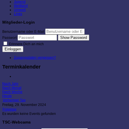
Jugend
Wettfahrt
Umwelt
Links
Mitglieder-Login
Benutzername oder E-Mail
Show Password
Passwort
Erinnere Dich an mich
Einloggen
Zugangsdaten vergessen?
Terminkalender
Nach Jahr
Nach Monat
Nach Woche
Heute
Vorheriger Tag
Freitag, 29. November 2024
Folgetag
Es wurden keine Events gefunden
TSC-Webcams