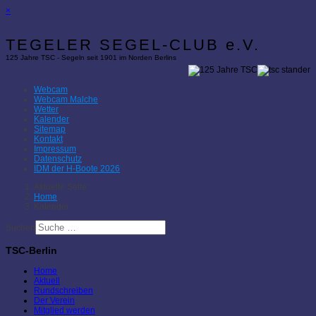
×
TEGELER SEGEL-CLUB e.V.
125 Jahre TSC - Segeln seit 1901 im Norden Berlins
Webcam
Webcam Malche
Wetter
Kalender
Sitemap
Kontakt
Impressum
Datenschutz
IDM der H-Boote 2026
Aktuelle Seite:
Home
Kalender
Suchen
TSC-Berlin
Home
Aktuell
Rundschreiben
Der Verein
Mitglied werden