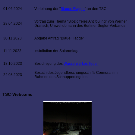
01.06.2024
Verleihung der "
Blauen Flagge
" an den TSC
Vortrag zum Thema "Biozidfreies Antifouling" von Werner
28.04.2024
Dransch, Umweltobmann des Berliner Segler-Verbands
30.11.2023
Abgabe Antrag "Blaue Flagge"
11.11.2023
Installation der Solaranlage
18.10.2023
Besichtigung des
Wasserwerkes Tegel
Besuch des Jugendforschungsschiffs Cormoran im
24.08.2023
Rahmen des Schnuppersegelns
TSC-Webcams