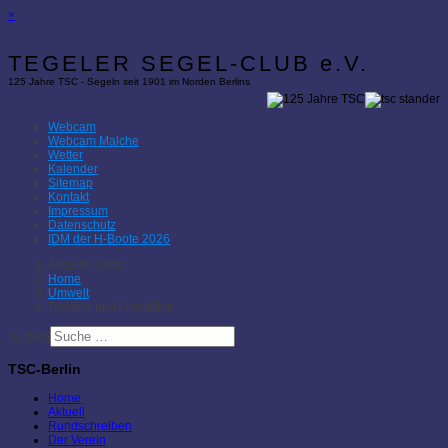
×
TEGELER SEGEL-CLUB e.V.
125 Jahre TSC - Segeln seit 1901 im Norden Berlins
Webcam
Webcam Malche
Wetter
Kalender
Sitemap
Kontakt
Impressum
Datenschutz
IDM der H-Boote 2026
Aktuelle Seite:
Home
Umwelt
Termine und Aktivitäten
Suchen
TSC-Berlin
Home
Aktuell
Rundschreiben
Der Verein