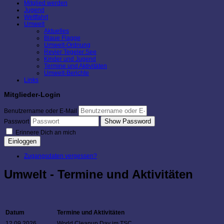
Mitglied werden
Jugend
Wettfahrt
Umwelt
Aktuelles
Blaue Flagge
Umwelt-Ordnung
Revier Tegeler See
Kinder und Jugend
Termine und Aktivitäten
Umwelt-Berichte
Links
Mitglieder-Login
Benutzername oder E-Mail
Show Password
Passwort
Erinnere Dich an mich
Einloggen
Zugangsdaten vergessen?
Umwelt - Termine und Aktivitäten
Datum
Termine und Aktivitäten
12.09.2026
World Cleanup Day im TSC