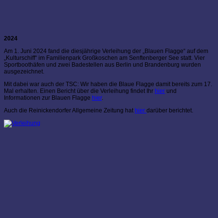
2024
Am 1. Juni 2024 fand die diesjährige Verleihung der „Blauen Flagge“ auf dem
„Kulturschiff“ im Familienpark Großkoschen am Senftenberger See statt. Vier
Sportboothäfen und zwei Badestellen aus Berlin und Brandenburg wurden
ausgezeichnet.
Mit dabei war auch der TSC: Wir haben die Blaue Flagge damit bereits zum 17.
Mal erhalten. Einen Bericht über die Verleihung findet Ihr
hier
und
Informationen zur Blauen Flagge
hier
.
Auch die Reinickendorfer Allgemeine Zeitung hat
hier
darüber berichtet.