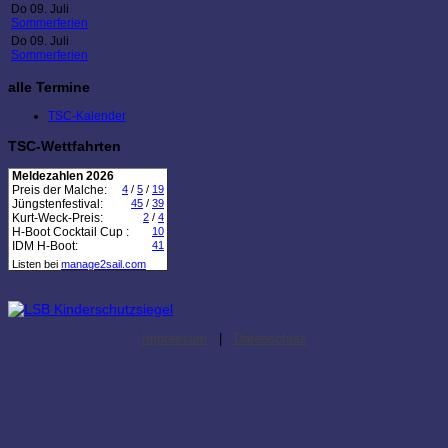
Do 09. Juli
Sommerferien
Do 09. Juli
Sommerferien
alle Termine
TSC-Kalender
TSC-Wettfahrten
Meldezahlen 2026
Preis der Malche:
4
/
5
/
19
Jüngstenfestival:
45
/
39
Kurt-Weck-Preis:
2
/
4
H-Boot Cocktail Cup :
10
IDM H-Boot:
41
Listen bei
manage2sail.com
Impressum
|
Datenschutz