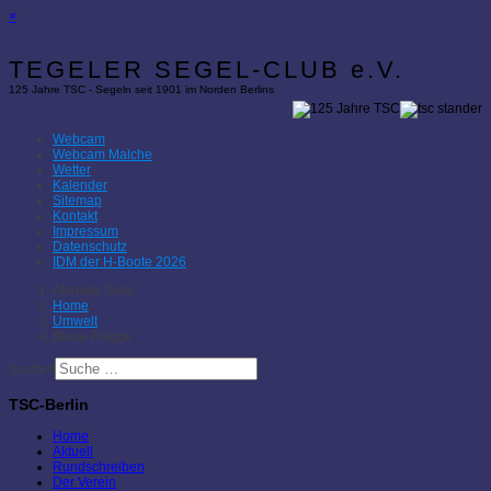
×
TEGELER SEGEL-CLUB e.V.
125 Jahre TSC - Segeln seit 1901 im Norden Berlins
Webcam
Webcam Malche
Wetter
Kalender
Sitemap
Kontakt
Impressum
Datenschutz
IDM der H-Boote 2026
Aktuelle Seite:
Home
Umwelt
Blaue Flagge
Suchen
TSC-Berlin
Home
Aktuell
Rundschreiben
Der Verein