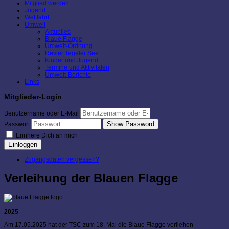
Mitglied werden
Jugend
Wettfahrt
Umwelt
Aktuelles
Blaue Flagge
Umwelt-Ordnung
Revier Tegeler See
Kinder und Jugend
Termine und Aktivitäten
Umwelt-Berichte
Links
Mitglieder-Login
Benutzername oder E-Mail
Show Password
Passwort
Erinnere Dich an mich
Einloggen
Zugangsdaten vergessen?
Verleihung der Blauen Flagge
2025
Am 17.05.2025 hat der TSC zum 18. Mal die Blaue Flagge verliehen