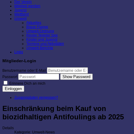
Der Verein
Mitglied werden
Jugend
Wettfahrt
Umwelt
Aktuelles
Blaue Flagge
Umwelt-Ordnung
Revier Tegeler See
Kinder und Jugend
Termine und Aktivitäten
Umwelt-Berichte
Links
Mitglieder-Login
Benutzername oder E-Mail
Show Password
Passwort
Erinnere Dich an mich
Einloggen
Zugangsdaten vergessen?
Einschränkung beim Kauf von
biozidhaltigen Antifoulings ab 2025
Details
Kategorie:
Umwelt-News