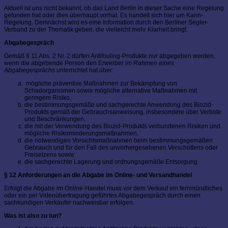
Aktuell ist uns nicht bekannt, ob das Land Berlin in dieser Sache eine Regelung
gefunden hat oder dies überhaupt vorhat. Es handelt sich hier um Kann-
Regelung. Demnächst wird es eine Information durch den Berliner Segler-
Verband zu der Thematik geben, die vielleicht mehr Klarheit bringt.
Abgabegespräch
Gemäß § 11 Abs. 2 Nr. 2 dürfen Antifouling-Produkte nur abgegeben werden,
wenn die abgebende Person den Erwerber
im Rahmen eines
Abgabegesprächs
unterrichtet hat über:
mögliche präventive Maßnahmen zur Bekämpfung von
Schadorganismen sowie mögliche alternative Maßnahmen mit
geringem Risiko,
die bestimmungsgemäße und sachgerechte Anwendung des Biozid-
Produkts gemäß der Gebrauchsanweisung, insbesondere über Verbote
und Beschränkungen,
die mit der Verwendung des Biozid-Produkts verbundenen Risiken und
mögliche Risikominderungsmaßnahmen,
die notwendigen Vorsichtsmaßnahmen beim bestimmungsgemäßen
Gebrauch und für den Fall des unvorhergesehenen Verschüttens oder
Freisetzens sowie
die sachgerechte Lagerung und ordnungsgemäße Entsorgung.
§ 12 Anforderungen an die Abgabe im Online- und Versandhandel
Erfolgt die Abgabe im Online-Handel muss vor dem Verkauf ein fernmündliches
oder ein per Videoübertragung geführtes Abgabegespräch durch einen
sachkundigen Verkäufer nachweisbar erfolgen.
Was ist also zu tun?