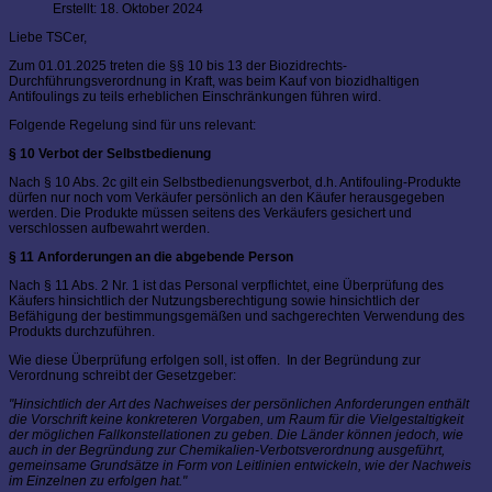
Erstellt: 18. Oktober 2024
Liebe TSCer,
Zum 01.01.2025 treten die §§ 10 bis 13 der Biozidrechts-
Durchführungsverordnung in Kraft, was beim Kauf von biozidhaltigen
Antifoulings zu teils erheblichen Einschränkungen führen wird.
Folgende Regelung sind für uns relevant:
§ 10 Verbot der Selbstbedienung
Nach § 10 Abs. 2c gilt ein Selbstbedienungsverbot, d.h. Antifouling-Produkte
dürfen nur noch vom Verkäufer persönlich an den Käufer herausgegeben
werden. Die Produkte müssen seitens des Verkäufers gesichert und
verschlossen aufbewahrt werden.
§ 11 Anforderungen an die abgebende Person
Nach § 11 Abs. 2 Nr. 1 ist das Personal verpflichtet, eine Überprüfung des
Käufers hinsichtlich der Nutzungsberechtigung sowie hinsichtlich der
Befähigung der bestimmungsgemäßen und sachgerechten Verwendung des
Produkts durchzuführen.
Wie diese Überprüfung erfolgen soll, ist offen. In der Begründung zur
Verordnung schreibt der Gesetzgeber:
"Hinsichtlich der Art des Nachweises der persönlichen Anforderungen enthält
die Vorschrift keine konkreteren Vorgaben, um Raum für die Vielgestaltigkeit
der möglichen Fallkonstellationen zu geben. Die Länder können jedoch, wie
auch in der Begründung zur Chemikalien-Verbotsverordnung ausgeführt,
gemeinsame Grundsätze in Form von Leitlinien entwickeln, wie der Nachweis
im Einzelnen zu erfolgen hat."