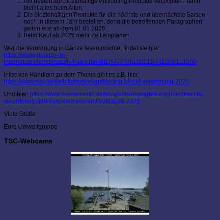
Am besten auf biozidhaltige Antifouling Produkte verzichten - dann
bleibt alles beim Alten.
Die biozidhaltigen Produkte für die nächste und übernächste Saison
noch in diesem Jahr bestellen, denn die betreffenden Paragraphen
gelten erst ab dem 01.01.2025.
Beim Kauf ab 2025 mehr Zeit einplanen.
Wer die Verordnung in Gänze lesen möchte, findet sie hier:
https://www.gesetze-im-
internet.de/chembioziddv/index.html#BJNR370610021BJNE000101000
Infos von Händlern zu dem Thema gibt es z.B. hier:
https://www.svb.de/de/information/antifouling-biozid-verordnung-2025
Und hier:
https://www.hansenautic.de/blog/wissenswertes-zur-biozidrechts-
verordnung-und-zum-kauf-von-antifouling-ab-2025
Viele Grüße
Eure Umweltgruppe
TSC-Webcams