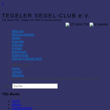
×
TEGELER SEGEL-CLUB e.V.
125 Jahre TSC - Segeln seit 1901 im Norden Berlins
Webcam
Webcam Malche
Wetter
Kalender
Sitemap
Kontakt
Impressum
Datenschutz
IDM der H-Boote 2026
Aktuelle Seite:
Home
Umwelt
Aktuelles
Einschränkung beim Kauf von biozidhaltigen Antifoulings ab 2025
Suchen
TSC-Berlin
Home
Aktuell
Rundschreiben