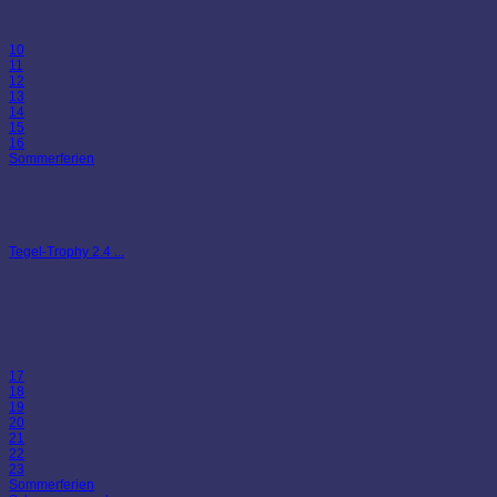
10
11
12
13
14
15
16
Sommerferien
Tegel-Trophy 2.4 ...
17
18
19
20
21
22
23
Sommerferien