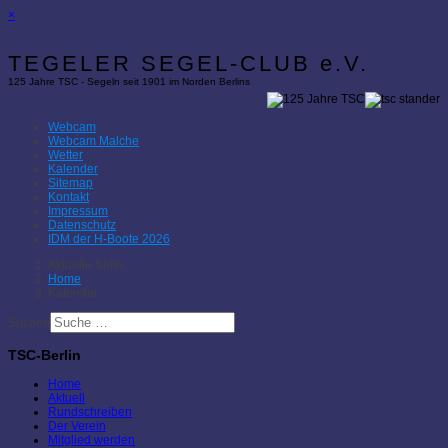
×
TEGELER SEGEL-CLUB e.V.
125 Jahre TSC - Segeln seit 1901 im Norden Berlins
Webcam
Webcam Malche
Wetter
Kalender
Sitemap
Kontakt
Impressum
Datenschutz
IDM der H-Boote 2026
Aktuelle Seite:
Home
Kalender
Suchen
TSC-Berlin
Home
Aktuell
Rundschreiben
Der Verein
Mitglied werden