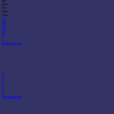
Mit
Don
Fre
Sam
Son
27
28
29
30
31
1
2
Sommerferien
3
4
5
6
7
8
9
Sommerferien