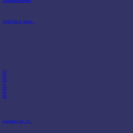
Schnuppersegeln
19:00 Uhr 6. Vorst ...
24
25
26
27
28
29
30
Cocktail-Cup - V ...