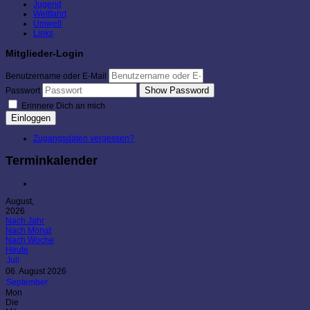
Jugend
Wettfahrt
Umwelt
Links
Mitglieder-Login
Benutzername oder E-Mail
Show Password
Passwort
Erinnere Dich an mich
Einloggen
Zugangsdaten vergessen?
Terminkalender
August,
2026
Nach Jahr
Nach Monat
Nach Woche
Heute
Juli
06. August 2026
September
Mon
Die