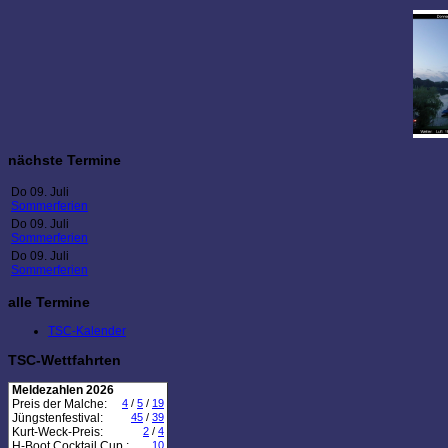
nächste Termine
Do 09. Juli
Sommerferien
Do 09. Juli
Sommerferien
Do 09. Juli
Sommerferien
alle Termine
TSC-Kalender
TSC-Wettfahrten
Meldezahlen 2026
Preis der Malche:
4
/
5
/
19
Jüngstenfestival:
45
/
39
Kurt-Weck-Preis:
2
/
4
H-Boot Cocktail Cup :
10