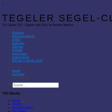
×
TEGELER SEGEL-CL
125 Jahre TSC - Segeln seit 1901 im Norden Berlins
Webcam
Webcam Malche
Wetter
Kalender
Sitemap
Kontakt
Impressum
Datenschutz
IDM der H-Boote 2026
Aktuelle Seite:
Home
Kalender
Sommerferien
Suchen
TSC-Berlin
Home
Aktuell
Rundschreiben
Der Verein