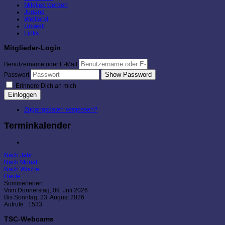
Mitglied werden
Jugend
Wettfahrt
Umwelt
Links
Mitglieder-Login
Benutzername oder E-Mail
Show Password
Passwort
Erinnere Dich an mich
Einloggen
Zugangsdaten vergessen?
Terminkalender
Nach Jahr
Nach Monat
Nach Woche
Heute
Sommerferien
Vom Donnerstag, 09. Juli 2026
Bis Sonntag, 23. August 2026
Aufrufe
: 1533
TSC-Webcams