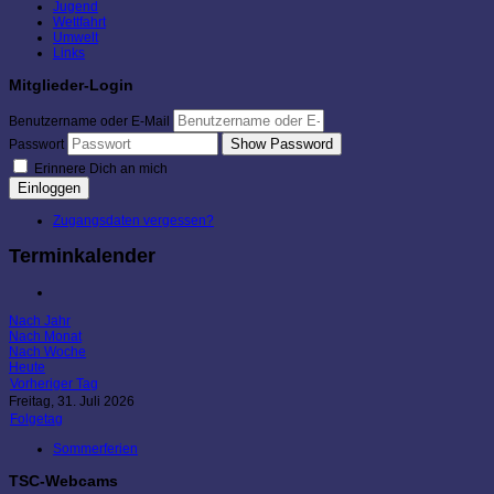
Jugend
Wettfahrt
Umwelt
Links
Mitglieder-Login
Benutzername oder E-Mail
Show Password
Passwort
Erinnere Dich an mich
Einloggen
Zugangsdaten vergessen?
Terminkalender
Nach Jahr
Nach Monat
Nach Woche
Heute
Vorheriger Tag
Freitag, 31. Juli 2026
Folgetag
Sommerferien
TSC-Webcams