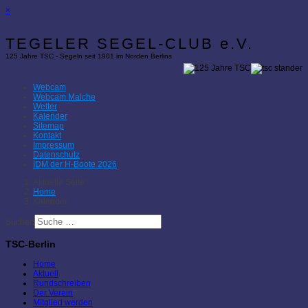
×
TEGELER SEGEL-CLUB e.V.
125 Jahre TSC - Segeln seit 1901 im Norden Berlins
Webcam
Webcam Malche
Wetter
Kalender
Sitemap
Kontakt
Impressum
Datenschutz
IDM der H-Boote 2026
Aktuelle Seite:
Home
Kalender
Suchen
TSC-Berlin
Home
Aktuell
Rundschreiben
Der Verein
Mitglied werden