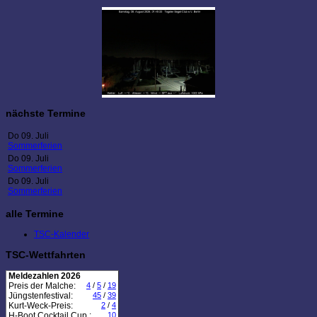
nächste Termine
Do 09. Juli
Sommerferien
Do 09. Juli
Sommerferien
Do 09. Juli
Sommerferien
alle Termine
TSC-Kalender
TSC-Wettfahrten
Meldezahlen 2026
Preis der Malche:
4
/
5
/
19
Jüngstenfestival:
45
/
39
Kurt-Weck-Preis:
2
/
4
H-Boot Cocktail Cup :
10