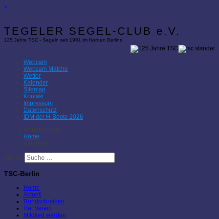
×
TEGELER SEGEL-CLUB e.V.
125 Jahre TSC - Segeln seit 1901 im Norden Berlins
Webcam
Webcam Malche
Wetter
Kalender
Sitemap
Kontakt
Impressum
Datenschutz
IDM der H-Boote 2026
Aktuelle Seite:
Home
Kalender
Suchen
TSC-Berlin
Home
Aktuell
Rundschreiben
Der Verein
Mitglied werden