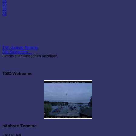
28
29
30
31
TSC-Jugend-Termine
Alle Kategorien ...
Events aller Kategorien anzeigen
TSC-Webcams
nächste Termine
Do 09. Juli