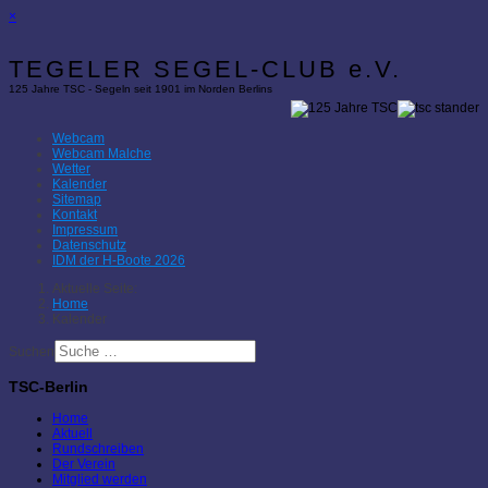
×
TEGELER SEGEL-CLUB e.V.
125 Jahre TSC - Segeln seit 1901 im Norden Berlins
Webcam
Webcam Malche
Wetter
Kalender
Sitemap
Kontakt
Impressum
Datenschutz
IDM der H-Boote 2026
Aktuelle Seite:
Home
Kalender
Suchen
TSC-Berlin
Home
Aktuell
Rundschreiben
Der Verein
Mitglied werden