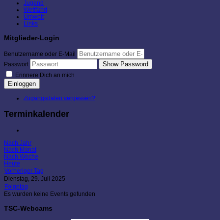
Jugend
Wettfahrt
Umwelt
Links
Mitglieder-Login
Benutzername oder E-Mail
Show Password
Passwort
Erinnere Dich an mich
Einloggen
Zugangsdaten vergessen?
Terminkalender
Nach Jahr
Nach Monat
Nach Woche
Heute
Vorheriger Tag
Dienstag, 29. Juli 2025
Folgetag
Es wurden keine Events gefunden
TSC-Webcams