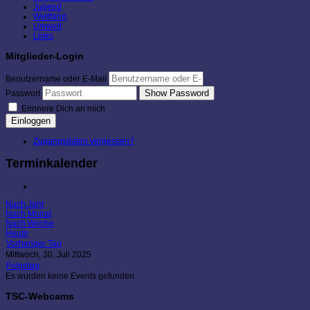
Jugend
Wettfahrt
Umwelt
Links
Mitglieder-Login
Benutzername oder E-Mail
Show Password
Passwort
Erinnere Dich an mich
Einloggen
Zugangsdaten vergessen?
Terminkalender
Nach Jahr
Nach Monat
Nach Woche
Heute
Vorheriger Tag
Mittwoch, 30. Juli 2025
Folgetag
Es wurden keine Events gefunden
TSC-Webcams