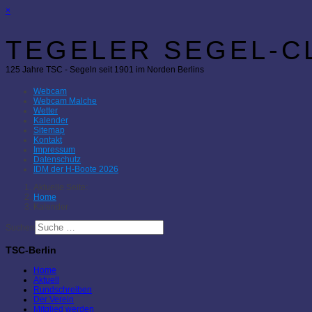
×
TEGELER SEGEL-CL
125 Jahre TSC - Segeln seit 1901 im Norden Berlins
Webcam
Webcam Malche
Wetter
Kalender
Sitemap
Kontakt
Impressum
Datenschutz
IDM der H-Boote 2026
Aktuelle Seite:
Home
Kalender
Suchen
TSC-Berlin
Home
Aktuell
Rundschreiben
Der Verein
Mitglied werden