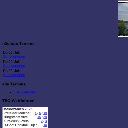
nächste Termine
Do 09. Juli
Sommerferien
Do 09. Juli
Sommerferien
Do 09. Juli
Sommerferien
alle Termine
TSC-Kalender
TSC-Wettfahrten
Meldezahlen 2026
Preis der Malche:
4
/
5
/
19
Jüngstenfestival:
45
/
39
Kurt-Weck-Preis:
2
/
4
H-Boot Cocktail Cup :
10