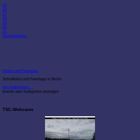
25
26
27
28
29
30
31
Sommerferien
Ferien und Feiertage
Schulferien und Feiertage in Berlin
Alle Kategorien ...
Events aller Kategorien anzeigen
TSC-Webcams