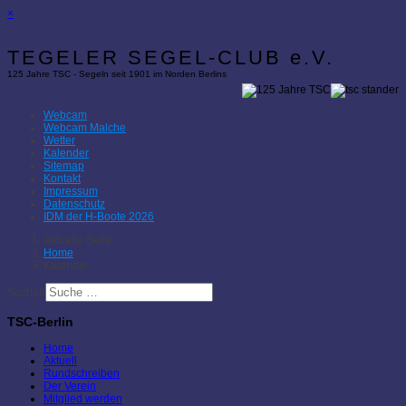
×
TEGELER SEGEL-CLUB e.V.
125 Jahre TSC - Segeln seit 1901 im Norden Berlins
Webcam
Webcam Malche
Wetter
Kalender
Sitemap
Kontakt
Impressum
Datenschutz
IDM der H-Boote 2026
Aktuelle Seite:
Home
Kalender
Suchen
TSC-Berlin
Home
Aktuell
Rundschreiben
Der Verein
Mitglied werden