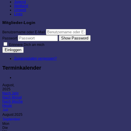
Jugend
Wettfahrt
Umwelt
Links
Mitglieder-Login
Benutzername oder E-Mail
Show Password
Passwort
Erinnere Dich an mich
Einloggen
Zugangsdaten vergessen?
Terminkalender
August,
2025
Nach Jahr
Nach Monat
Nach Woche
Heute
Juli
August 2025
September
Mon
Die