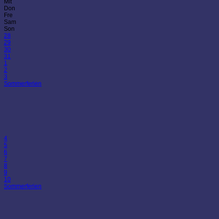
Mit
Don
Fre
Sam
Son
28
29
30
31
1
2
3
Sommerferien
4
5
6
7
8
9
10
Sommerferien