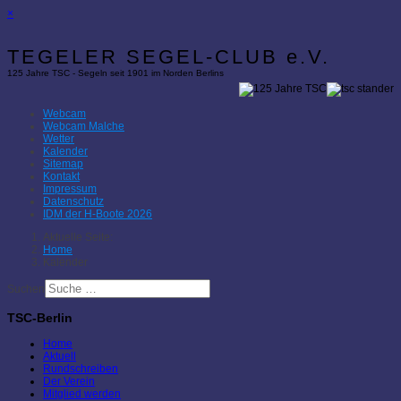
×
TEGELER SEGEL-CLUB e.V.
125 Jahre TSC - Segeln seit 1901 im Norden Berlins
Webcam
Webcam Malche
Wetter
Kalender
Sitemap
Kontakt
Impressum
Datenschutz
IDM der H-Boote 2026
Aktuelle Seite:
Home
Kalender
Suchen
TSC-Berlin
Home
Aktuell
Rundschreiben
Der Verein
Mitglied werden