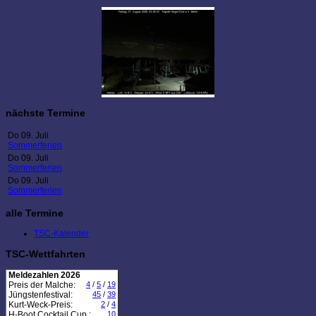
nächste Termine
Do 09. Juli
Sommerferien
Do 09. Juli
Sommerferien
Do 09. Juli
Sommerferien
alle Termine
TSC-Kalender
TSC-Wettfahrten
Meldezahlen 2026
Preis der Malche:
4
/
5
/
19
Jüngstenfestival:
45
/
39
Kurt-Weck-Preis:
2
/
4
H-Boot Cocktail Cup :
10