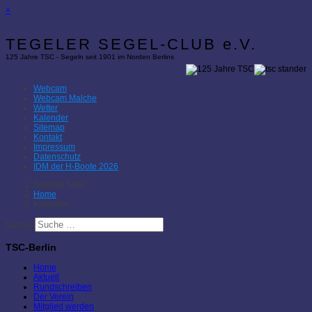
×
TEGELER SEGEL-CLUB e.V.
125 Jahre TSC - Segeln seit 1901 im Norden Berlins
Webcam
Webcam Malche
Wetter
Kalender
Sitemap
Kontakt
Impressum
Datenschutz
IDM der H-Boote 2026
Aktuelle Seite:
Home
Kalender
Suchen
TSC-Berlin
Home
Aktuell
Rundschreiben
Der Verein
Mitglied werden