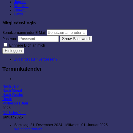
Jugend
Wettfahrt
Umwelt
Links
Mitglieder-Login
Benutzername oder E-Mail
Show Password
Passwort
Erinnere Dich an mich
Einloggen
Zugangsdaten vergessen?
Terminkalender
Nach Jahr
Nach Monat
Nach Woche
Heute
Vorheriges Jahr
2025
Nächstes Jahr
Januar 2025
Samstag, 21. Dezember 2024 - Mittwoch, 01. Januar 2025
Weihnachtsferien