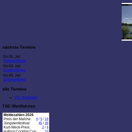
nächste Termine
Do 09. Juli
Sommerferien
Do 09. Juli
Sommerferien
Do 09. Juli
Sommerferien
alle Termine
TSC-Kalender
TSC-Wettfahrten
Meldezahlen 2026
Preis der Malche:
4
/
5
/
19
Jüngstenfestival:
45
/
39
Kurt-Weck-Preis:
2
/
4
H-Boot Cocktail Cup :
10