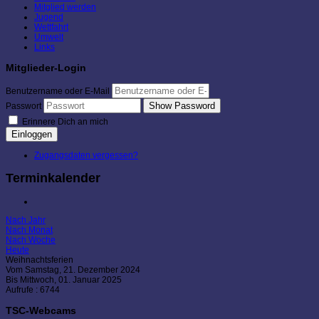
Mitglied werden
Jugend
Wettfahrt
Umwelt
Links
Mitglieder-Login
Benutzername oder E-Mail
Show Password
Passwort
Erinnere Dich an mich
Einloggen
Zugangsdaten vergessen?
Terminkalender
Nach Jahr
Nach Monat
Nach Woche
Heute
Weihnachtsferien
Vom Samstag, 21. Dezember 2024
Bis Mittwoch, 01. Januar 2025
Aufrufe
: 6744
TSC-Webcams