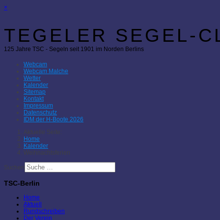
×
TEGELER SEGEL-CL
125 Jahre TSC - Segeln seit 1901 im Norden Berlins
Webcam
Webcam Malche
Wetter
Kalender
Sitemap
Kontakt
Impressum
Datenschutz
IDM der H-Boote 2026
Aktuelle Seite:
Home
Kalender
Weihnachtsferien
Suchen
TSC-Berlin
Home
Aktuell
Rundschreiben
Der Verein