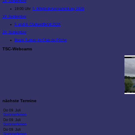
18. September
19:00 Uhr
5. Mitgliederversammlung 2026
19. September
5. und 6. Clubwettfahrt 2026
20. September
Boule Turnier im Club de Pêche
TSC-Webcams
nächste Termine
Do 09. Juli
Sommerferien
Do 09. Juli
Sommerferien
Do 09. Juli
Sommerferien