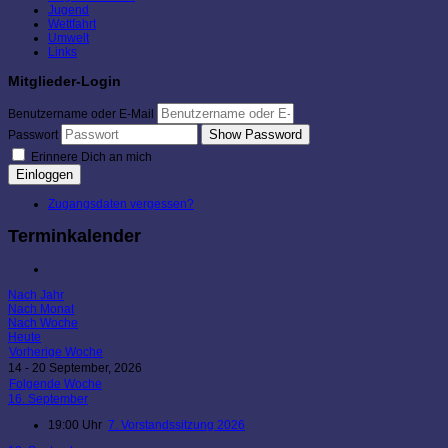
Jugend
Wettfahrt
Umwelt
Links
Mitglieder-Login
Benutzername oder E-Mail
Show Password
Passwort
Erinnere Dich an mich
Einloggen
Zugangsdaten vergessen?
Terminkalender
Nach Jahr
Nach Monat
Nach Woche
Heute
Vorherige Woche
14 - 20 September, 2026
Folgende Woche
16. September
19:00 Uhr
7. Vorstandssitzung 2026