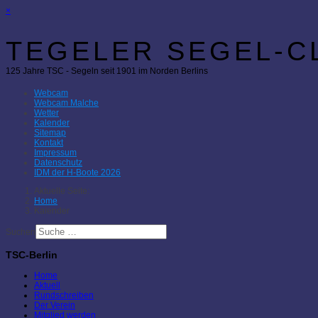
×
TEGELER SEGEL-CL
125 Jahre TSC - Segeln seit 1901 im Norden Berlins
Webcam
Webcam Malche
Wetter
Kalender
Sitemap
Kontakt
Impressum
Datenschutz
IDM der H-Boote 2026
Aktuelle Seite:
Home
Kalender
Suchen
TSC-Berlin
Home
Aktuell
Rundschreiben
Der Verein
Mitglied werden