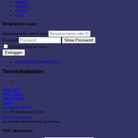
Jugend
Wettfahrt
Umwelt
Links
Mitglieder-Login
Benutzername oder E-Mail
Show Password
Passwort
Erinnere Dich an mich
Einloggen
Zugangsdaten vergessen?
Terminkalender
Nach Jahr
Nach Monat
Nach Woche
Heute
Vorherige Woche
21 - 27 September, 2026
Folgende Woche
Es wurden keine Events gefunden
TSC-Webcams