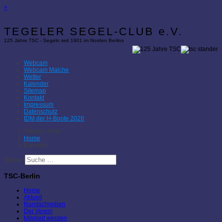
×
TEGELER SEGEL-CLUB e.V.
125 Jahre TSC - Segeln seit 1901 im Norden Berlins
Webcam
Webcam Malche
Wetter
Kalender
Sitemap
Kontakt
Impressum
Datenschutz
IDM der H-Boote 2026
Aktuelle Seite:
Home
Kalender
Suchen
TSC-Berlin
Home
Aktuell
Rundschreiben
Der Verein
Mitglied werden