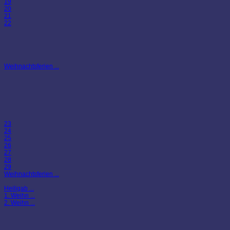
19
20
21
22
Weihnachtsferien ...
23
24
25
26
27
28
29
Weihnachtsferien ...
Heiligab ...
1. Weihn ...
2. Weihn ...