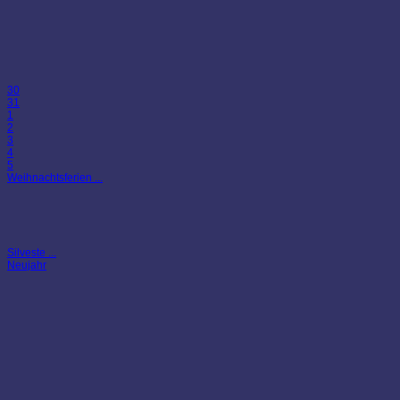
30
31
1
2
3
4
5
Weihnachtsferien ...
Silveste ...
Neujahr