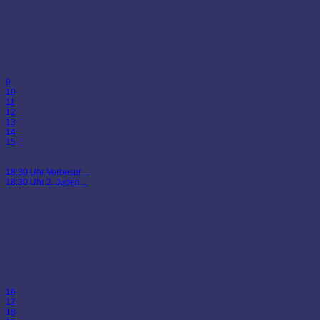
9
10
11
12
13
14
15
18:30 Uhr Vorbespr ...
18:30 Uhr 2. Jugen ...
16
17
18