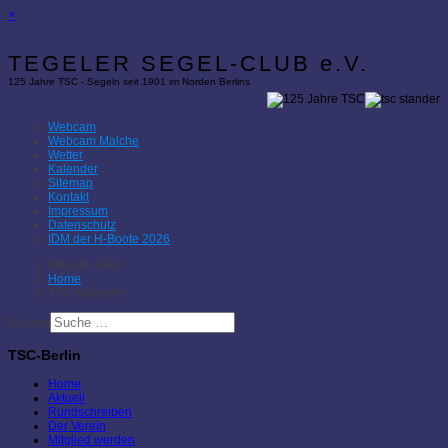
×
TEGELER SEGEL-CLUB e.V.
125 Jahre TSC - Segeln seit 1901 im Norden Berlins
Webcam
Webcam Malche
Wetter
Kalender
Sitemap
Kontakt
Impressum
Datenschutz
IDM der H-Boote 2026
Aktuelle Seite:
Home
TSC-Kalender
Suchen
TSC-Berlin
Home
Aktuell
Rundschreiben
Der Verein
Mitglied werden