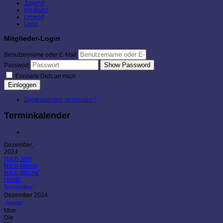
Jugend
Wettfahrt
Umwelt
Links
Mitglieder-Login
Benutzername oder E-Mail
Show Password
Passwort
Erinnere Dich an mich
Einloggen
Zugangsdaten vergessen?
Terminkalender
Dezember,
2024
Nach Jahr
Nach Monat
Nach Woche
Heute
November
Dezember 2024
Januar
Mon
Die