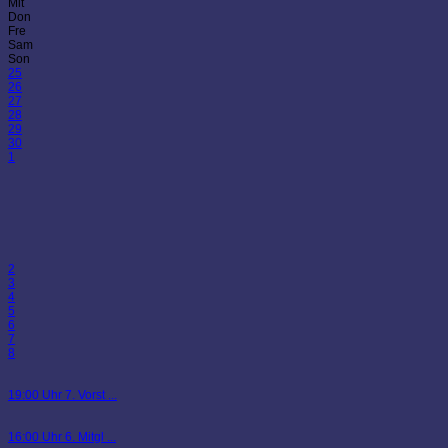
Mit
Don
Fre
Sam
Son
25
26
27
28
29
30
1
2
3
4
5
6
7
8
19:00 Uhr 7. Vorst ...
16:00 Uhr 6. Mitgl ...