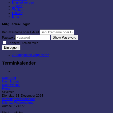
Mitglied werden
Jugend
Wettfahrt
Umwelt
Links
Mitglieder-Login
Benutzername oder E-Mail
Show Password
Passwort
Erinnere Dich an mich
Einloggen
Zugangsdaten vergessen?
Terminkalender
Nach Jahr
Nach Monat
Nach Woche
Heute
Silvester
Dienstag, 31. Dezember 2024
Vorherige Wiederholung
Nächste Wiederholung
Aufrufe
: 124377
Nicht arbeitsfrei.