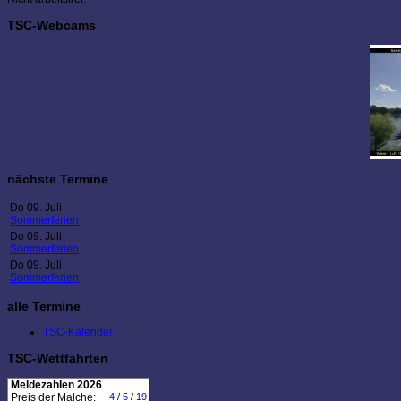
TSC-Webcams
nächste Termine
Do 09. Juli
Sommerferien
Do 09. Juli
Sommerferien
Do 09. Juli
Sommerferien
alle Termine
TSC-Kalender
TSC-Wettfahrten
Meldezahlen 2026
Preis der Malche:
4
/
5
/
19