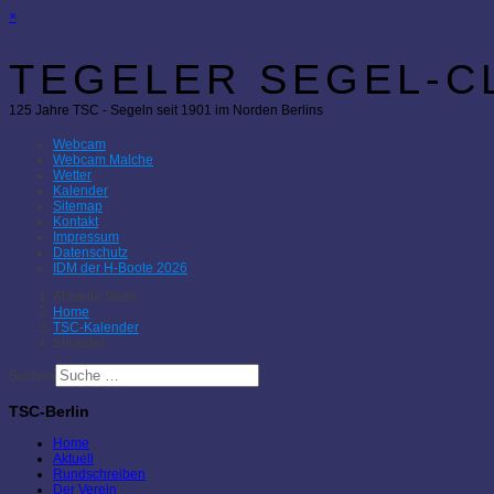
×
TEGELER SEGEL-CL
125 Jahre TSC - Segeln seit 1901 im Norden Berlins
Webcam
Webcam Malche
Wetter
Kalender
Sitemap
Kontakt
Impressum
Datenschutz
IDM der H-Boote 2026
Aktuelle Seite:
Home
TSC-Kalender
Silvester
Suchen
TSC-Berlin
Home
Aktuell
Rundschreiben
Der Verein