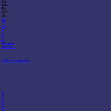
Mit
Don
Fre
Sam
Son
29
30
31
1
2
3
4
Pfingstm ...
schulfre ...
15:00 Uhr Jugendfe ...
5
6
7
8
9
10