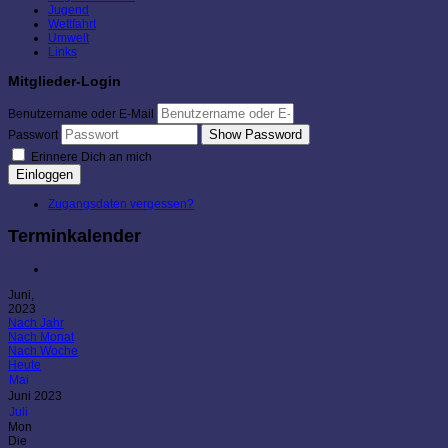
Jugend
Wettfahrt
Umwelt
Links
Mitglieder-Login
Benutzername oder E-Mail
Show Password
Passwort
Erinnere Dich an mich
Einloggen
Zugangsdaten vergessen?
Terminkalender
Juni,
2023
Nach Jahr
Nach Monat
Nach Woche
Heute
Mai
Juni 2023
Juli
Mon
Die