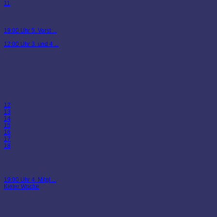
11
19:00 Uhr 5. Vorst ...
12:00 Uhr 3. und 4 ...
12
13
14
15
16
17
18
19:00 Uhr 4. Mitgl ...
Kieler Woche