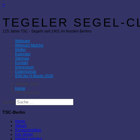
×
TEGELER SEGEL-CL
125 Jahre TSC - Segeln seit 1901 im Norden Berlins
Webcam
Webcam Malche
Wetter
Kalender
Sitemap
Kontakt
Impressum
Datenschutz
IDM der H-Boote 2026
Aktuelle Seite:
Home
TSC-Kalender
Suchen
TSC-Berlin
Home
Aktuell
Rundschreiben
Der Verein
Mitglied werden