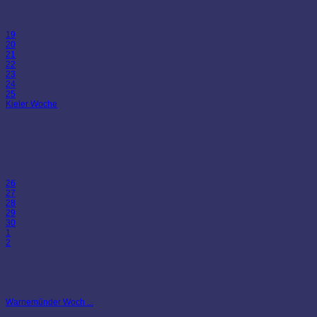
19
20
21
22
23
24
25
Kieler Woche
26
27
28
29
30
1
2
Warnemünder Woch ...