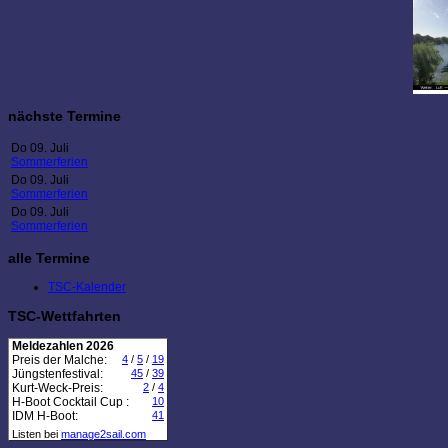
nächste Termine
Do 09. Juli
Sommerferien
Do 09. Juli
Sommerferien
Do 09. Juli
Sommerferien
alle Termine
TSC-Kalender
TSC-Wettfahrten
Meldezahlen 2026
Preis der Malche:
4
/
5
/
19
Jüngstenfestival:
45
/
39
Kurt-Weck-Preis:
2
/
4
H-Boot Cocktail Cup :
10
IDM H-Boot:
41
Listen bei
manage2sail.com