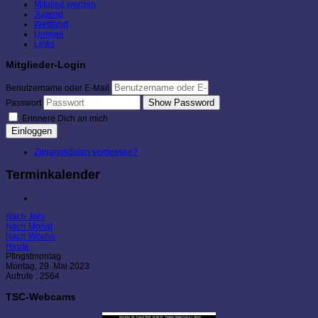
Mitglied werden
Jugend
Wettfahrt
Umwelt
Links
Mitglieder-Login
Benutzername oder E-Mail
Show Password
Passwort
Erinnere Dich an mich
Einloggen
Zugangsdaten vergessen?
Terminkalender
Nach Jahr
Nach Monat
Nach Woche
Heute
Pfingstmontag
Montag, 29. Mai 2023
Aufrufe
: 2564
TSC-Webcams