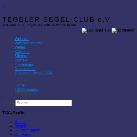
×
TEGELER SEGEL-CLUB e.V.
125 Jahre TSC - Segeln seit 1901 im Norden Berlins
Webcam
Webcam Malche
Wetter
Kalender
Sitemap
Kontakt
Impressum
Datenschutz
IDM der H-Boote 2026
Aktuelle Seite:
Home
TSC-Kalender
Pfingstmontag
Suchen
TSC-Berlin
Home
Aktuell
Rundschreiben
Der Verein