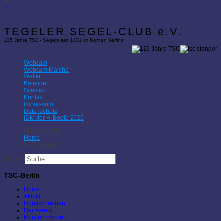
×
TEGELER SEGEL-CLUB e.V.
125 Jahre TSC - Segeln seit 1901 im Norden Berlins
Webcam
Webcam Malche
Wetter
Kalender
Sitemap
Kontakt
Impressum
Datenschutz
IDM der H-Boote 2026
Aktuelle Seite:
Home
TSC-Kalender
Suchen
TSC-Berlin
Home
Aktuell
Rundschreiben
Der Verein
Mitglied werden