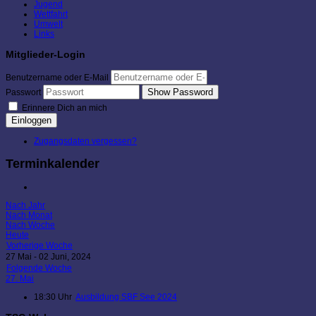
Jugend
Wettfahrt
Umwelt
Links
Mitglieder-Login
Benutzername oder E-Mail
Show Password
Passwort
Erinnere Dich an mich
Einloggen
Zugangsdaten vergessen?
Terminkalender
Nach Jahr
Nach Monat
Nach Woche
Heute
Vorherige Woche
27 Mai - 02 Juni, 2024
Folgende Woche
27. Mai
18:30 Uhr
Ausbildung SBF See 2024