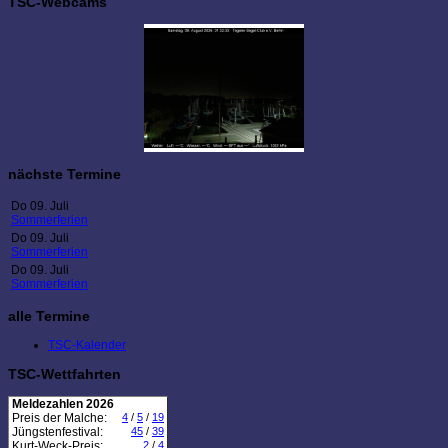
TSC-Webcams
nächste Termine
Do 09. Juli
Sommerferien
Do 09. Juli
Sommerferien
Do 09. Juli
Sommerferien
alle Termine
TSC-Kalender
TSC-Wettfahrten
Meldezahlen 2026
Preis der Malche:
4
/
5
/
19
Jüngstenfestival:
45
/
39
Kurt-Weck-Preis:
2
/
4