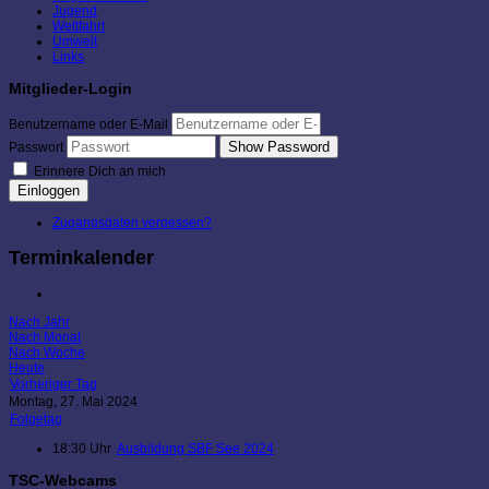
Jugend
Wettfahrt
Umwelt
Links
Mitglieder-Login
Benutzername oder E-Mail
Show Password
Passwort
Erinnere Dich an mich
Einloggen
Zugangsdaten vergessen?
Terminkalender
Nach Jahr
Nach Monat
Nach Woche
Heute
Vorheriger Tag
Montag, 27. Mai 2024
Folgetag
18:30 Uhr
Ausbildung SBF See 2024
TSC-Webcams