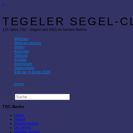
×
TEGELER SEGEL-CL
125 Jahre TSC - Segeln seit 1901 im Norden Berlins
Webcam
Webcam Malche
Wetter
Kalender
Sitemap
Kontakt
Impressum
Datenschutz
IDM der H-Boote 2026
Aktuelle Seite:
Home
TSC-Kalender
Suchen
TSC-Berlin
Home
Aktuell
Rundschreiben
Der Verein
Mitglied werden