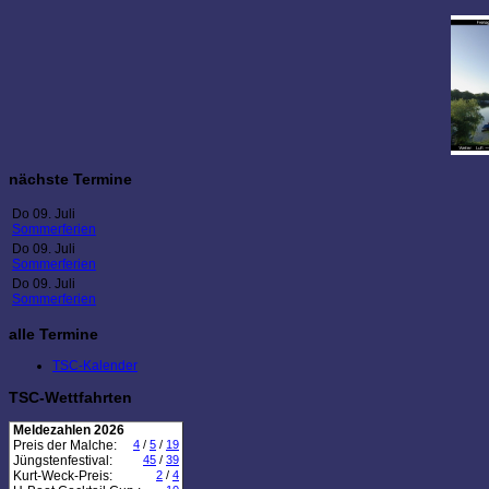
nächste Termine
Do 09. Juli
Sommerferien
Do 09. Juli
Sommerferien
Do 09. Juli
Sommerferien
alle Termine
TSC-Kalender
TSC-Wettfahrten
Meldezahlen 2026
Preis der Malche:
4
/
5
/
19
Jüngstenfestival:
45
/
39
Kurt-Weck-Preis:
2
/
4