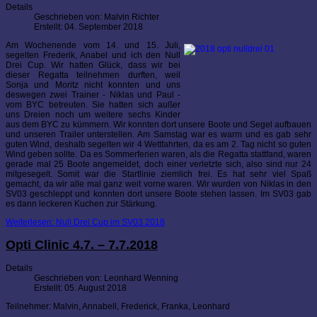
Details
Geschrieben von:
Malvin Richter
Erstellt: 04. September 2018
Am Wochenende vom 14. und 15. Juli,
segelten Frederik, Anabel und ich den Null
Drei Cup. Wir hatten Glück, dass wir bei
dieser Regatta teilnehmen durften, weil
Sonja und Moritz nicht konnten und uns
deswegen zwei Trainer - Niklas und Paul -
vom BYC betreuten. Sie hatten sich außer
uns Dreien noch um weitere sechs Kinder
aus dem BYC zu kümmern. Wir konnten dort unsere Boote und Segel aufbauen
und unseren Trailer unterstellen. Am Samstag war es warm und es gab sehr
guten Wind, deshalb segelten wir 4 Wettfahrten, da es am 2. Tag nicht so guten
Wind geben sollte. Da es Sommerferien waren, als die Regatta stattfand, waren
gerade mal 25 Boote angemeldet, doch einer verletzte sich, also sind nur 24
mitgesegelt. Somit war die Startlinie ziemlich frei. Es hat sehr viel Spaß
gemacht, da wir alle mal ganz weit vorne waren. Wir wurden von Niklas in den
SV03 geschleppt und konnten dort unsere Boote stehen lassen. Im SV03 gab
es dann leckeren Kuchen zur Stärkung.
Weiterlesen: Null Drei Cup im SV03 2018
Opti Clinic 4.7. – 7.7.2018
Details
Geschrieben von:
Leonhard Wenning
Erstellt: 05. August 2018
Teilnehmer: Malvin, Annabell, Frederick, Franka, Leonhard