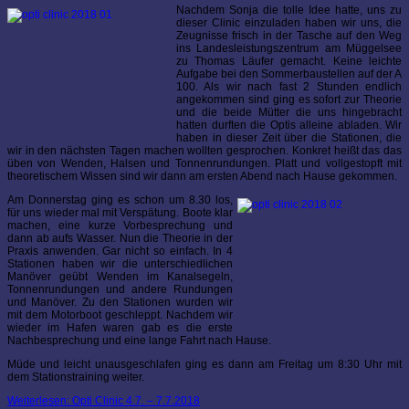
Nachdem Sonja die tolle Idee hatte, uns zu
dieser Clinic einzuladen haben wir uns, die
Zeugnisse frisch in der Tasche auf den Weg
ins Landesleistungszentrum am Müggelsee
zu Thomas Läufer gemacht. Keine leichte
Aufgabe bei den Sommerbaustellen auf der A
100. Als wir nach fast 2 Stunden endlich
angekommen sind ging es sofort zur Theorie
und die beide Mütter die uns hingebracht
hatten durften die Optis alleine abladen. Wir
haben in dieser Zeit über die Stationen, die
wir in den nächsten Tagen machen wollten gesprochen. Konkret heißt das das
üben von Wenden, Halsen und Tonnenrundungen. Platt und vollgestopft mit
theoretischem Wissen sind wir dann am ersten Abend nach Hause gekommen.
Am Donnerstag ging es schon um 8.30 los,
für uns wieder mal mit Verspätung. Boote klar
machen, eine kurze Vorbesprechung und
dann ab aufs Wasser. Nun die Theorie in der
Praxis anwenden. Gar nicht so einfach. In 4
Stationen haben wir die unterschiedlichen
Manöver geübt Wenden im Kanalsegeln,
Tonnenrundungen und andere Rundungen
und Manöver. Zu den Stationen wurden wir
mit dem Motorboot geschleppt. Nachdem wir
wieder im Hafen waren gab es die erste
Nachbesprechung und eine lange Fahrt nach Hause.
Müde und leicht unausgeschlafen ging es dann am Freitag um 8:30 Uhr mit
dem Stationstraining weiter.
Weiterlesen: Opti Clinic 4.7. – 7.7.2018