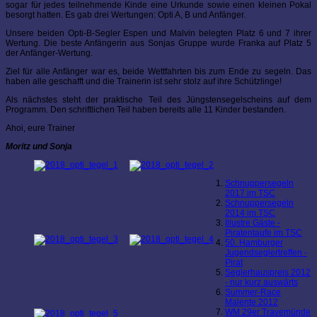
sogar für jedes teilnehmende Kinde eine Urkunde sowie einen kleinen Pokal
besorgt hatten. Es gab drei Wertungen: Opti A, B und Anfänger.
Unsere beiden Opti-B-Segler Espen und Malvin belegten Platz 6 und 7 ihrer
Wertung. Die beste Anfängerin aus Sonjas Gruppe wurde Franka auf Platz 5
der Anfänger-Wertung.
Ziel für alle Anfänger war es, beide Wettfahrten bis zum Ende zu segeln. Das
haben alle geschafft und die Trainerin ist sehr stolz auf ihre Schützlinge!
Als nächstes steht der praktische Teil des Jüngstensegelscheins auf dem
Programm. Den schriftlichen Teil haben bereits alle 11 Kinder bestanden.
Ahoi, eure Trainer
Moritz und Sonja
Schnuppersegeln
2017 im TSC
Schnuppersegeln
2014 im TSC
Illustre Gäste -
Piratentaufe im TSC
50. Hamburger
Jugendseglertreffen -
Pirat
Seglerhauspreis 2012
- nur kurz auswärts
Summer-Race
Malente 2012
WM 29er Travemünde