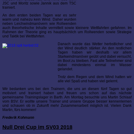
JSC und Moritz sowie Jannik aus dem TSC
trainiert.
An den ersten beiden Tagen war es sehr
warm und nahezu kein Wind. Daher wurden
neben Leichwindmanövern wie Rollwenden
auch theorhetische Inhalte vermittelt sowie kleinere Wettfahrten gefahren. Im
Rahmen der Theorie ging es hauptsächlich um Rollwenden sowie Strategie
und Taktik bei Wettfahrten.
Danach wurde das Wetter herbstlicher und
der Wind deutlich stärker. An den restlichen
Tagen haben wir deshalb vor allem
Starkwindmanöver geübt und dabei versucht,
im Boot zu bleiben. Fast alle Teilnehmer sind
dabei mindestens einmal im Wasser
gelandet.
Trotz dem Regen und dem Wind hatten wir
alle viel Spaß und haben viel gelernt.
Wir bedanken uns bei den Trainern, die uns an diesen fünf Tagen so gut
motiviert und trainiert haben und freuen uns schon auf das nächste
gemeinsame Trainingslager in Barth. Am Montag besuchte uns Martin Schlaaf
vom BSV. Er wollte unsere Trainer und unsere Gruppe besser kennenlernen
und schauen ob in Zukunft mehr Zusammenarbeit möglich ist. Vielen Dank
Martin, fürs kommen!
Frederik Kohmann
Null Drei Cup im SV03 2018