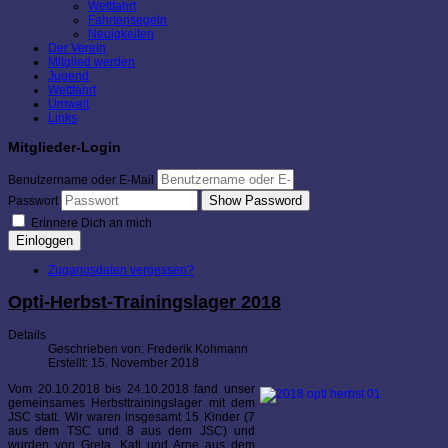
Wettfahrt
Fahrtensegeln
Neuigkeiten
Der Verein
Mitglied werden
Jugend
Wettfahrt
Umwelt
Links
Mitglieder-Login
Benutzername oder E-Mail
Show Password
Passwort
Erinnere Dich an mich
Einloggen
Zugangsdaten vergessen?
Opti-Herbst-Trainingslager 2018
Details
Geschrieben von:
Frederik Kohmann
Erstellt: 15. November 2018
Vom 20.10.2018 bis 24.10.2018 fand unser
gemeinsames Herbsttrainingslager mit dem
JSC statt. Wir waren insgesamt 15 Kinder (7
aus dem TSC und 8 aus dem JSC) und
wurden von Greta, Kati und Arne aus dem