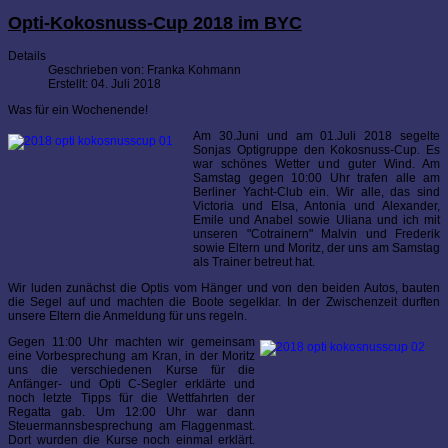
Opti-Kokosnuss-Cup 2018 im BYC
Details
Geschrieben von:
Franka Kohmann
Erstellt: 04. Juli 2018
Was für ein Wochenende!
Am 30.Juni und am 01.Juli 2018 segelte
Sonjas Optigruppe den Kokosnuss-Cup. Es
war schönes Wetter und guter Wind. Am
Samstag gegen 10:00 Uhr trafen alle am
Berliner Yacht-Club ein. Wir alle, das sind
Victoria und Elsa, Antonia und Alexander,
Emile und Anabel sowie Uliana und ich mit
unseren "Cotrainern" Malvin und Frederik
sowie Eltern und Moritz, der uns am Samstag
als Trainer betreut hat.
Wir luden zunächst die Optis vom Hänger und von den beiden Autos, bauten
die Segel auf und machten die Boote segelklar. In der Zwischenzeit durften
unsere Eltern die Anmeldung für uns regeln.
Gegen 11:00 Uhr machten wir gemeinsam
eine Vorbesprechung am Kran, in der Moritz
uns die verschiedenen Kurse für die
Anfänger- und Opti C-Segler erklärte und
noch letzte Tipps für die Wettfahrten der
Regatta gab. Um 12:00 Uhr war dann
Steuermannsbesprechung am Flaggenmast.
Dort wurden die Kurse noch einmal erklärt.