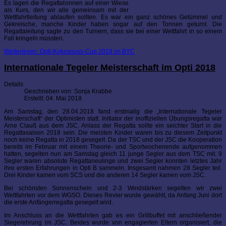
Es lagen die Regattatonnen auf einer Wiese
als Kurs, den wir alle gemeinsam mit der
Wettfahrtleitung ablaufen sollten. Es war ein ganz schönes Getümmel und
Gekreische, manche Kinder haben sogar auf den Tonnen geturnt. Die
Regattaleitung sagte zu den Turnern, dass sie bei einer Wettfahrt in so einem
Fall kringeln müssten.
Weiterlesen: Opti-Kokosnuss-Cup 2018 im BYC
Internationale Tegeler Meisterschaft im Opti 2018
Details
Geschrieben von:
Sonja Krabbe
Erstellt: 04. Mai 2018
Am Samstag, den 28.04.2018 fand erstmalig die „Internationale Tegeler
Meisterschaft“ der Optimisten statt. Initiator der inoffiziellen Übungsregatta war
Arne Clauß aus dem JSC. Anlass der Regatta sollte ein seichter Start in die
Regattasaison 2018 sein. Die meisten Kinder waren bis zu diesem Zeitpunkt
noch keine Regatta in 2018 gesegelt. Da der TSC und der JSC die Kooperation
bereits im Februar mit einem Theorie- und Sportwochenende aufgenommen
hatten, segelten nun am Samstag gleich 11 junge Segler aus dem TSC mit. 9
Segler waren absolute Regattaneulinge und zwei Segler konnten letztes Jahr
ihre ersten Erfahrungen in Opti B sammeln. Insgesamt nahmen 28 Segler teil.
Drei Kinder kamen vom SCS und die anderen 14 Segler kamen vom JSC.
Bei schönsten Sonnenschein und 2-3 Windstärken segelten wir zwei
Wettfahrten vor dem WGSO. Dieses Revier wurde gewählt, da Anfang Juni dort
die erste Anfängerregatta gesegelt wird.
Im Anschluss an die Wettfahrten gab es ein Grillbuffet mit anschließender
Siegerehrung im JSC. Beides wurde von engagierten Eltern organisiert, die