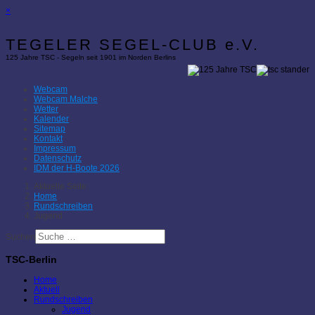
×
TEGELER SEGEL-CLUB e.V.
125 Jahre TSC - Segeln seit 1901 im Norden Berlins
Webcam
Webcam Malche
Wetter
Kalender
Sitemap
Kontakt
Impressum
Datenschutz
IDM der H-Boote 2026
Aktuelle Seite:
Home
Rundschreiben
Jugend
Suchen
TSC-Berlin
Home
Aktuell
Rundschreiben
Jugend