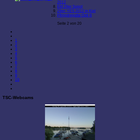
2012
EM 29er Sopot
29er: YES 2012 in Kiel
Pfingstregatta Opti B
Seite 2 von 20
1
2
3
4
5
6
7
8
9
10
TSC-Webcams