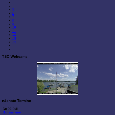
5
6
7
8
9
10
11
12
13
14
TSC-Webcams
nächste Termine
Do 09. Juli
Sommerferien