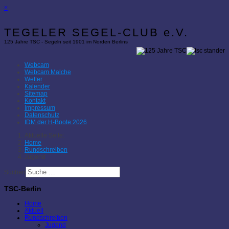
×
TEGELER SEGEL-CLUB e.V.
125 Jahre TSC - Segeln seit 1901 im Norden Berlins
Webcam
Webcam Malche
Wetter
Kalender
Sitemap
Kontakt
Impressum
Datenschutz
IDM der H-Boote 2026
Aktuelle Seite:
Home
Rundschreiben
Jugend
Suchen
TSC-Berlin
Home
Aktuell
Rundschreiben
Jugend