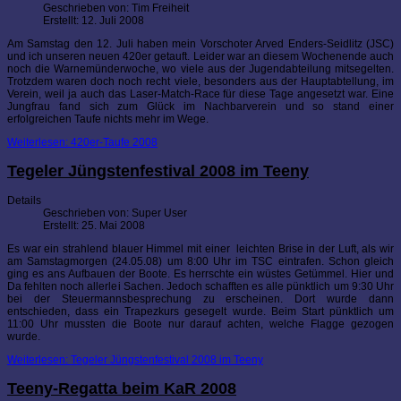
Geschrieben von:
Tim Freiheit
Erstellt: 12. Juli 2008
Am Samstag den 12. Juli haben mein Vorschoter Arved Enders-Seidlitz (JSC)
und ich unseren neuen 420er getauft. Leider war an diesem Wochenende auch
noch die Warnemünderwoche, wo viele aus der Jugendabteilung mitsegelten.
Trotzdem waren doch noch recht viele, besonders aus der Hauptabtellung, im
Verein, weil ja auch das Laser-Match-Race für diese Tage angesetzt war. Eine
Jungfrau fand sich zum Glück im Nachbarverein und so stand einer
erfolgreichen Taufe nichts mehr im Wege.
Weiterlesen: 420er-Taufe 2008
Tegeler Jüngstenfestival 2008 im Teeny
Details
Geschrieben von:
Super User
Erstellt: 25. Mai 2008
Es war ein strahlend blauer Himmel mit einer leichten Brise in der Luft, als wir
am Samstagmorgen (24.05.08) um 8:00 Uhr im TSC eintrafen. Schon gleich
ging es ans Aufbauen der Boote. Es herrschte ein wüstes Getümmel. Hier und
Da fehlten noch allerlei Sachen. Jedoch schafften es alle pünktlich um 9:30 Uhr
bei der Steuermannsbesprechung zu erscheinen. Dort wurde dann
entschieden, dass ein Trapezkurs gesegelt wurde. Beim Start pünktlich um
11:00 Uhr mussten die Boote nur darauf achten, welche Flagge gezogen
wurde.
Weiterlesen: Tegeler Jüngstenfestival 2008 im Teeny
Teeny-Regatta beim KaR 2008