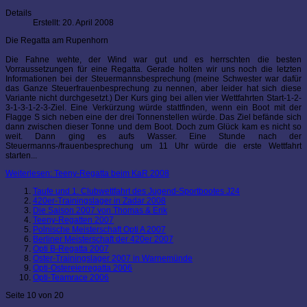
Details
Erstellt: 20. April 2008
Die Regatta am Rupenhorn
Die Fahne wehte, der Wind war gut und es herrschten die besten
Vorraussetzungen für eine Regatta. Gerade holten wir uns noch die letzten
Informationen bei der Steuermannsbesprechung (meine Schwester war dafür
das Ganze Steuerfrauenbesprechung zu nennen, aber leider hat sich diese
Variante nicht durchgesetzt.) Der Kurs ging bei allen vier Wettfahrten Start-1-2-
3-1-3-1-2-3-Ziel. Eine Verkürzung würde stattfinden, wenn ein Boot mit der
Flagge S sich neben eine der drei Tonnenstellen würde. Das Ziel befände sich
dann zwischen dieser Tonne und dem Boot. Doch zum Glück kam es nicht so
weit. Dann ging es aufs Wasser. Eine Stunde nach der
Steuermanns-/frauenbesprechung um 11 Uhr würde die erste Wettfahrt
starten...
Weiterlesen: Teeny-Regatta beim KaR 2008
Taufe und 1. Clubwettfahrt des Jugend-Sportbootes J24
420er-Trainingslager in Zadar 2008
Die Saison 2007 von Thomas & Erik
Teeny-Regatten 2007
Polnische Meisterschaft Opti A 2007
Berliner Meisterschaft der 420er 2007
Opti B-Regatta 2007
Oster-Trainingslager 2007 in Warnemünde
Opti-Ostereierregatta 2006
Opti-Teamrace 2006
Seite 10 von 20