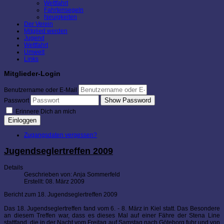
Wettfahrt
Fahrtensegeln
Neuigkeiten
Der Verein
Mitglied werden
Jugend
Wettfahrt
Umwelt
Links
Mitglieder-Login
Benutzername oder E-Mail
Show Password
Passwort
Erinnere Dich an mich
Einloggen
Zugangsdaten vergessen?
Jugendseglertreffen 2009
Details
Geschrieben von:
Anja Sommerfeld
Erstellt: 08. März 2009
Bericht zum 18. Jugendseglertreffen 2009
Das 18. Jugendseglertreffen fand vom 6. - 8. März in Kiel statt. Das Besondere
an diesem Treffen war, dass es dieses Mal auf einer Fähre der Stena Line
stattfand, die in der Nacht vom Freitag auf Samstag nach Göteborg fuhr und von