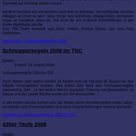
Samstag auf Sonntag wieder zurück.
Insofern mussten wir uns beeilen nach Kiel zu kommen, um rechtzeitig vor dem
Ablegen an Bord zu sein. Jede Sorge war allerdings unbegründet, wir kamen
sogar so pünktlich, dass die Zeit noch für ein leckeres Fischbrötchen in der
Kieler Markthalle reichte.
Das TSC-Team bestand aus Marc Helms, Florian Duwe, Jan und Anja
Dethlefsen.
Weiterlesen: Jugendseglertreffen 2009
Schnuppersegeln 2008 im TSC
Details
Erstellt: 29. August 2008
Schnuppersegeln 2008 im TSC
Auch dieses Jahr sollten wieder 24 Kinder vom 18. bis zum 29. August an das
Segeln herangeführt werden. Wie jedes Jahr fand das Schnuppersegeln
zweiwöchig statt - in der ersten Woche tagsüber Training mit übernachten zu
Hause und die zweite Woche wurde vor Ort übernachtet.
In der ersten Woche kamen sich die Kinder durch Kennlernspiele etwas näher,
es bildeten sich Freundschaften und erste Segelerfahrungen wurden gemacht.
Weiterlesen: Schnuppersegeln 2008 im TSC
420er-Taufe 2008
Details