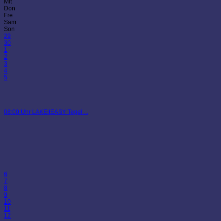
Mit
Don
Fre
Sam
Son
29
30
1
2
3
4
5
08:00 Uhr LAKEitEASY Tegel ...
6
7
8
9
10
11
12