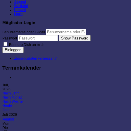
Jugend
Wettfahrt
Umwelt
Links
Mitglieder-Login
Benutzername oder E-Mail
Show Password
Passwort
Erinnere Dich an mich
Einloggen
Zugangsdaten vergessen?
Terminkalender
Juli,
2026
Nach Jahr
Nach Monat
Nach Woche
Heute
Juni
Juli 2026
August
Mon
Die