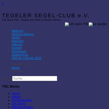
×
TEGELER SEGEL-CLUB e.V.
125 Jahre TSC - Segeln seit 1901 im Norden Berlins
Webcam
Webcam Malche
Wetter
Kalender
Sitemap
Kontakt
Impressum
Datenschutz
IDM der H-Boote 2026
Aktuelle Seite:
Home
Kalender
Suchen
TSC-Berlin
Home
Aktuell
Rundschreiben
Der Verein
Mitglied werden