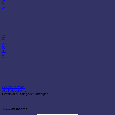
24
25
26
27
28
29
30
31
1
2
externe Termine
Alle Kategorien ...
Events aller Kategorien anzeigen
TSC-Webcams