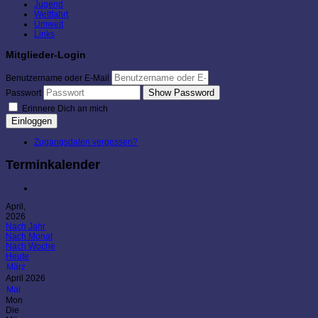
Jugend
Wettfahrt
Umwelt
Links
Mitglieder-Login
Benutzername oder E-Mail
Show Password
Passwort
Erinnere Dich an mich
Einloggen
Zugangsdaten vergessen?
Terminkalender
April,
2026
Nach Jahr
Nach Monat
Nach Woche
Heute
März
April 2026
Mai
Mon
Die