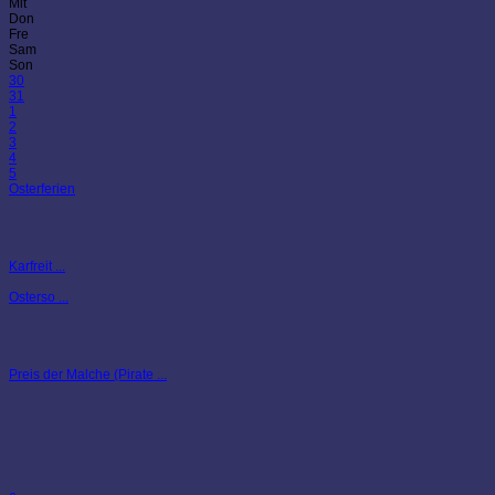
Mit
Don
Fre
Sam
Son
30
31
1
2
3
4
5
Osterferien
Karfreit ...
Osterso ...
Preis der Malche (Pirate ...