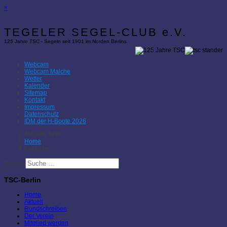
×
TEGELER SEGEL-CLUB e.V.
125 Jahre TSC - Segeln seit 1901 im Norden Berlins
Webcam
Webcam Malche
Wetter
Kalender
Sitemap
Kontakt
Impressum
Datenschutz
IDM der H-Boote 2026
Aktuelle Seite:
Home
Kalender
Suchen
TSC-Berlin
Home
Aktuell
Rundschreiben
Der Verein
Mitglied werden