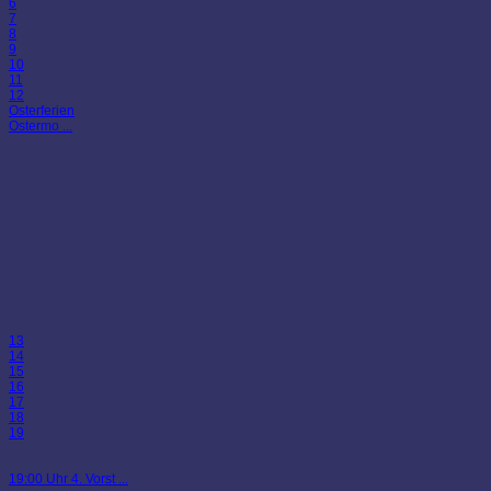
6
7
8
9
10
11
12
Osterferien
Ostermo ...
13
14
15
16
17
18
19
19:00 Uhr 4. Vorst ...