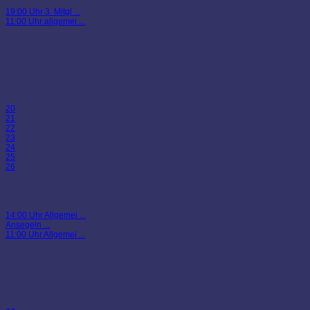
19:00 Uhr 3. Mitgl ...
11:00 Uhr allgemei ...
20
21
22
23
24
25
26
14:00 Uhr Allgemei ...
Ansegeln ...
11:00 Uhr Allgemei ...