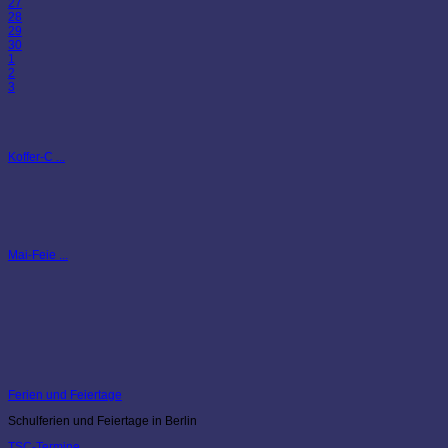
27
28
29
30
1
2
3
Koffer-C ...
Mai-Feie ...
Ferien und Feiertage
Schulferien und Feiertage in Berlin
TSC-Termine