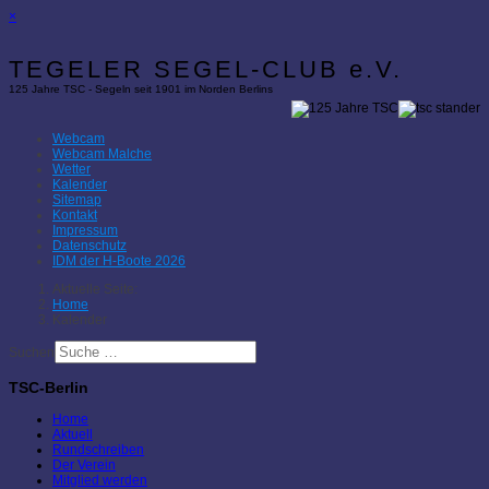
×
TEGELER SEGEL-CLUB e.V.
125 Jahre TSC - Segeln seit 1901 im Norden Berlins
Webcam
Webcam Malche
Wetter
Kalender
Sitemap
Kontakt
Impressum
Datenschutz
IDM der H-Boote 2026
Aktuelle Seite:
Home
Kalender
Suchen
TSC-Berlin
Home
Aktuell
Rundschreiben
Der Verein
Mitglied werden