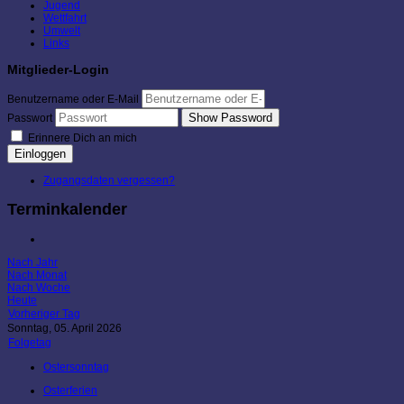
Jugend
Wettfahrt
Umwelt
Links
Mitglieder-Login
Benutzername oder E-Mail
Show Password
Passwort
Erinnere Dich an mich
Einloggen
Zugangsdaten vergessen?
Terminkalender
Nach Jahr
Nach Monat
Nach Woche
Heute
Vorheriger Tag
Sonntag, 05. April 2026
Folgetag
Ostersonntag
Osterferien