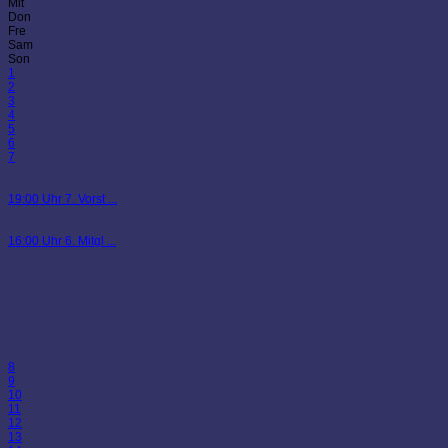
Mit
Don
Fre
Sam
Son
1
2
3
4
5
6
7
19:00 Uhr 7. Vorst ...
16:00 Uhr 6. Mitgl ...
8
9
10
11
12
13