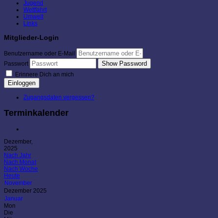
Jugend
Wettfahrt
Umwelt
Links
Mitglieder-Login
Benutzername oder E-Mail
Show Password
Passwort
Erinnere Dich an mich
Einloggen
Zugangsdaten vergessen?
Terminkalender
Dezember,
2025
Nach Jahr
Nach Monat
Nach Woche
Heute
November
Dezember 2025
Januar
Mon
Die