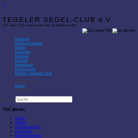
×
TEGELER SEGEL-CLUB e.V.
125 Jahre TSC - Segeln seit 1901 im Norden Berlins
Webcam
Webcam Malche
Wetter
Kalender
Sitemap
Kontakt
Impressum
Datenschutz
IDM der H-Boote 2026
Aktuelle Seite:
Home
Kalender
Suchen
TSC-Berlin
Home
Aktuell
Rundschreiben
Der Verein
Mitglied werden