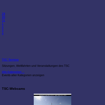
29
30
31
1
2
3
4
TSC-Termine
Sitzungen, Wettfahrten und Veranstaltungen des TSC
Alle Kategorien ...
Events aller Kategorien anzeigen
TSC-Webcams