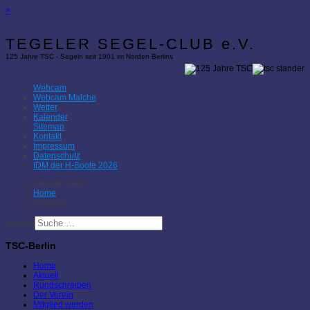
×
TEGELER SEGEL-CLUB e.V.
125 Jahre TSC - Segeln seit 1901 im Norden Berlins
Webcam
Webcam Malche
Wetter
Kalender
Sitemap
Kontakt
Impressum
Datenschutz
IDM der H-Boote 2026
Aktuelle Seite:
Home
Kalender
Suchen
TSC-Berlin
Home
Aktuell
Rundschreiben
Der Verein
Mitglied werden