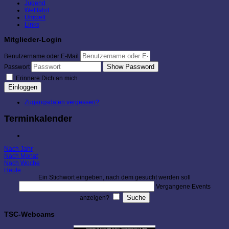
Jugend
Wettfahrt
Umwelt
Links
Mitglieder-Login
Benutzername oder E-Mail
Show Password
Passwort
Erinnere Dich an mich
Einloggen
Zugangsdaten vergessen?
Terminkalender
Nach Jahr
Nach Monat
Nach Woche
Heute
Ein Stichwort eingeben, nach dem gesucht werden soll
Vergangene Events
anzeigen?
TSC-Webcams