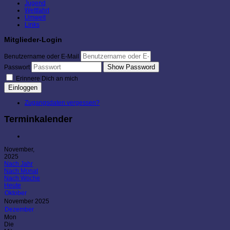
Jugend
Wettfahrt
Umwelt
Links
Mitglieder-Login
Benutzername oder E-Mail
Show Password
Passwort
Erinnere Dich an mich
Einloggen
Zugangsdaten vergessen?
Terminkalender
November,
2025
Nach Jahr
Nach Monat
Nach Woche
Heute
Oktober
November 2025
Dezember
Mon
Die