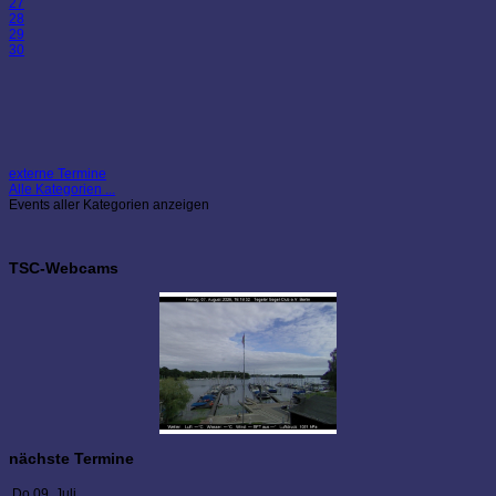
27
28
29
30
externe Termine
Alle Kategorien ...
Events aller Kategorien anzeigen
TSC-Webcams
nächste Termine
Do 09. Juli