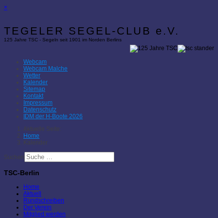
×
TEGELER SEGEL-CLUB e.V.
125 Jahre TSC - Segeln seit 1901 im Norden Berlins
Webcam
Webcam Malche
Wetter
Kalender
Sitemap
Kontakt
Impressum
Datenschutz
IDM der H-Boote 2026
Aktuelle Seite:
Home
Kalender
Suchen
TSC-Berlin
Home
Aktuell
Rundschreiben
Der Verein
Mitglied werden